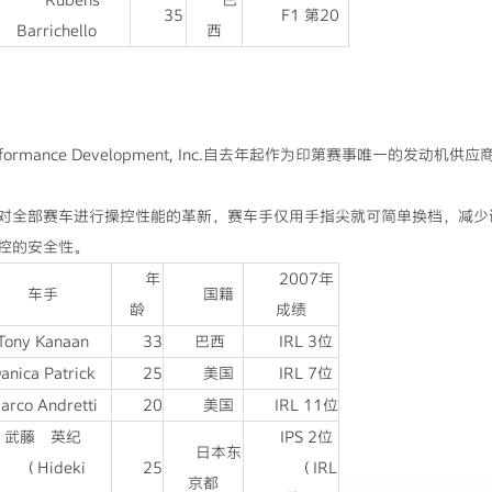
35
F1 第20
Barrichello
西
rmance Development, Inc.自去年起作为印第赛事唯一的发动机供
全部赛车进行操控性能的革新，赛车手仅用手指尖就可简单换档，减少
控的安全性。
年
2007年
车手
国籍
龄
成绩
Tony Kanaan
33
巴西
IRL 3位
anica Patrick
25
美国
IRL 7位
arco Andretti
20
美国
IRL 11位
武藤 英纪
IPS 2位
日本东
Hideki
25
（IRL
京都