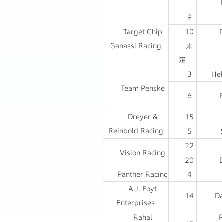
9
Target Chip
10
Ganassi Racing
未
定
3
Hel
Team Penske
6
Dreyer &
15
Reinbold Racing
5
22
Vision Racing
20
Panther Racing
4
A.J. Foyt
14
Da
Enterprises
Rahal