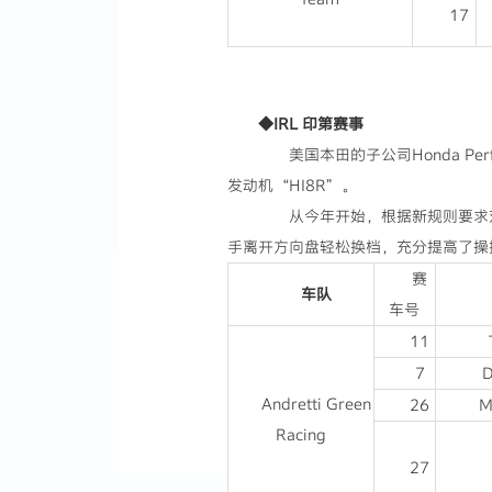
17
◆IRL 印第赛事
美国本田的子公司Honda Perfo
发动机“HI8R”。
从今年开始，根据新规则要求对
手离开方向盘轻松换档，充分提高了操
赛
车队
车号
11
7
D
Andretti Green
26
M
Racing
27
（