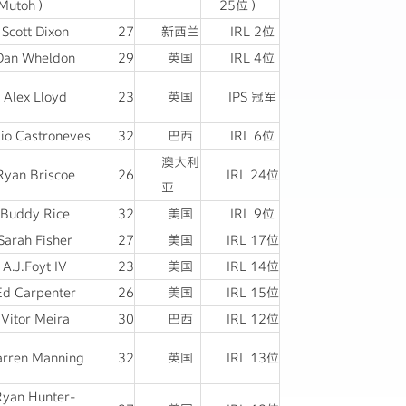
Mutoh）
25位）
Scott Dixon
27
新西兰
IRL 2位
Dan Wheldon
29
英国
IRL 4位
Alex Lloyd
23
英国
IPS 冠军
io Castroneves
32
巴西
IRL 6位
澳大利
Ryan Briscoe
26
IRL 24位
亚
Buddy Rice
32
美国
IRL 9位
Sarah Fisher
27
美国
IRL 17位
A.J.Foyt IV
23
美国
IRL 14位
Ed Carpenter
26
美国
IRL 15位
Vitor Meira
30
巴西
IRL 12位
rren Manning
32
英国
IRL 13位
Ryan Hunter-