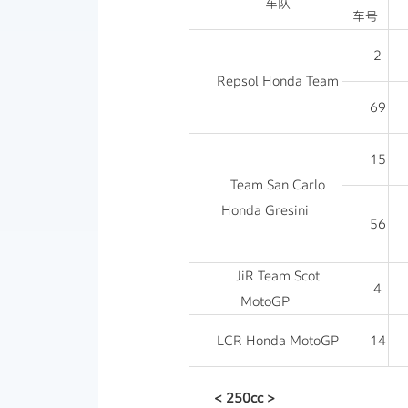
车队
车号
2
Repsol Honda Team
69
15
Team San Carlo
Honda Gresini
56
JiR Team Scot
4
MotoGP
LCR Honda MotoGP
14
< 250cc >