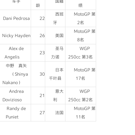
车手
国籍
龄
绩
西班
MotoGP 第
Dani Pedrosa
22
牙
2名
MotoGP 第
Nicky Hayden
26
美国
8名
Alex de
圣马
WGP
23
Angelis
力诺
250cc 第3名
中野 真矢
日本
MotoGP 第
（Shinya
30
千叶县
17名
Nakano）
Andrea
意大
WGP
21
Dovizioso
利
250cc 第2名
Randy de
MotoGP 第
27
法国
Puniet
11名