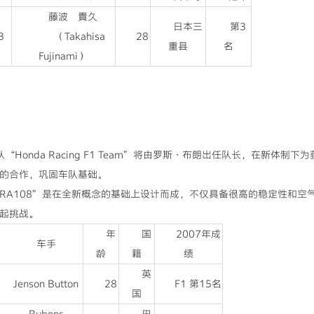
藤波 貴久
日本三
第3
3
（Takahisa
28
重县
名
Fujinami）
“Honda Racing F1 Team”将由罗斯·布朗出任队长，在新体
国的合作，巩固车队基础。
RA108”是在全新概念的基础上设计而成，不仅具备很高的稳定性和空
发起挑战。
年
国
2007年成
车手
龄
籍
绩
英
Jenson Button
28
F1 第15名
国
Rubens
巴