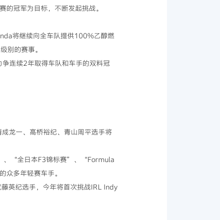
比赛的冠军为目标，不断发起挑战。
nda将继续向全车队提供100%乙醇燃
2级别的赛事。
赛，力争连续2年取得车队和车手的双料冠
养的清成龙一、高桥裕纪、青山周平选手将
）”、“全日本F3锦标赛”、“Formula
各赛事的众多年轻赛车手。
的武藤英纪选手，今年将首次挑战IRL Indy