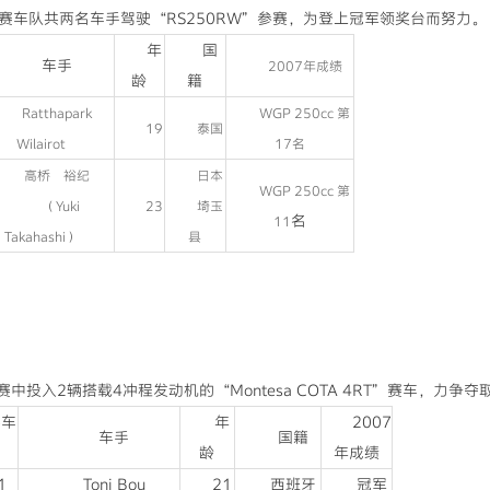
个参赛车队共两名车手驾驶“RS250RW”参赛，为登上冠军领奖台而努力。
年
国
车手
2007年成绩
龄
籍
Ratthapark
WGP 250cc 第
19
泰国
Wilairot
17名
高桥 裕纪
日本
WGP 250cc 第
（Yuki
23
埼玉
名
11
Takahashi）
县
中投入2辆搭载4冲程发动机的“Montesa COTA 4RT”赛车，力
赛车
年
2007
车手
国籍
龄
年成绩
1
Toni Bou
21
西班牙
冠军