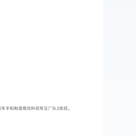
争夺取车手和制造商双料冠军及厂队3连冠。