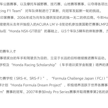
摩托车公路赛事，以及摩托车越野赛、技巧赛、山地赛等赛事，以夺得各项
ing F1 Team” 对车队体制进行了革新，向冠军发起新一轮的挑战。
RL印第赛事，2006年成为向车队提供发动机的独一无二的供应商。今年Ho
继续使用从去年开始投入的ACURA LM V-8发动机参加美国勒芒赛事LMP
da在“Honda NSX-GT项目”的基础上，以5个车队5辆车的体制参
的赛车人才
事领奖台的车手和驾驶员为目的，立足于长远的目标继续推进赛车运动。
Honda Racing Scholarship”（车手培训奖学金制度）培
RS-K、SRS-F）”、“Formula Challenge Japan（FCJ
计划“Honda Formula Dream Project”，积极培养活跃于世界
am”赛事的冠军、2007年参加Indy Pro Series赛事并取得赛季第2名