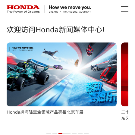
关于Honda
欢迎访问Honda新闻媒体中心!
Honda纯电
全领域产品
技术创新
赛事运动
Honda携海陆空全领域产品亮相北京车展
二十正
东风本
新闻资讯