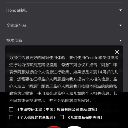
Honda纯电
全领域产品
技术创新
赛事运动
为提供给您更好的网站使用体验，我们使用Cookie和类似技术
进行站内访客浏览路径监测，勾选下列协议并点击“同意”即
新闻资讯
表示同意对您的个人信息进行收集。如果您是未满14周岁的儿
F1®赛事
童，您需要在征得监护人同意后向我方提供个人相关信息。监
护人点击“同意”即表示监护人同意我们按照本网站的的隐私
政策约定收集、使用和处理监护人和儿童的个人相关信息。若
不同意或无视该提示，并不会影响您浏览网站。
Copyright © 2026 Honda Motor(China) Investment Co., Lt
《本田技研工业（中国）投资有限公司 隐私政策》
d. All Right Reserved.
京ICP备05023886号
京公网安备1101
《个人信息的共享规则》
《儿童隐私保护声明》
0502034595号
员工通道
|
使用须知
|
隐私政策
|
信息共享
|
儿童隐私保护声明
|