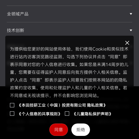
全领域产品
技术创新
赛事运动
为提供给您更好的网站使用体验，我们使用Cookie和类似技术
进行站内访客浏览路径监测，勾选下列协议并点击“同意”即
新闻资讯
表示同意对您的个人信息进行收集。如果您是未满14周岁的儿
F1®赛事
童，您需要在征得监护人同意后向我方提供个人相关信息。监
护人点击“同意”即表示监护人同意我们按照本网站的的隐私
政策约定收集、使用和处理监护人和儿童的个人相关信息。若
不同意或无视该提示，并不会影响您浏览网站。
Copyright © 2026 Honda Motor(China) Investment Co., Lt
《本田技研工业（中国）投资有限公司 隐私政策》
d. All Right Reserved.
京ICP备05023886号
京公网安备1101
《个人信息的共享规则》
《儿童隐私保护声明》
0502034595号
员工通道
|
使用须知
|
隐私政策
|
信息共享
|
儿童隐私保护声明
|
网站地图
同意
拒绝
2026赛季、新规则、新伙伴、全新H标识