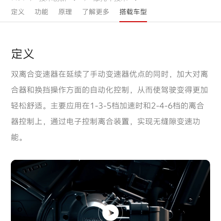
定义
功能
原理
了解更多
搭载车型
定义
双离合变速器在延续了手动变速器优点的同时，加大对离
合器和换挡操作方面的自动化控制，从而使驾驶变得更加
轻松舒适。主要应用在1-3-5档加速时和2-4-6档的离合
器控制上，通过电子控制离合装置，实现无缝隙变速功
能。