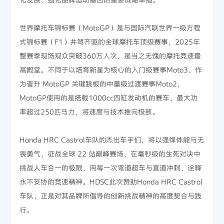
世界摩托车锦标赛（MotoGP）是与国际汽联世界一级方程
式锦标赛（F1）并驾齐驱的全球摩托车顶级赛事，2025年
整赛季现场观众突破360万人次，是当之无愧的摩托竞速最
高殿堂。不同于以培育新星为核心的入门级赛事Moto3、作
为晋升 MotoGP 关键跳板的中量级过渡赛事Moto2，
MotoGP使用的是搭载1000cc四缸发动机的赛车，最大功
率超过250匹马力，将速度与技术推向极致。
Honda HRC Castrol车队的杰出车手们，将以强悍体能与无
畏勇气，征战全球 22 站巅峰赛场，在毫秒级的生死对决中
挑战人车合一的极限，用每一次弯道超车与直道冲刺，诠释
永不妥协的竞速精神。HDSC此次赞助Honda HRC Castrol
车队，正是对其品牌所倡导的创新挑战精神的高度契合与践
行。