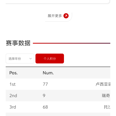
04
Rally 2026 STAGE 1
展开更多
JAN
延布
延布
518km
赛事数据
05
Rally 2026 STAGE 2
JAN
个人积分
延布
欧拉
504km
Pos.
Num.
06
1st
77
卢西亚诺
Rally 2026 STAGE 3
JAN
2nd
9
瑞奇・
欧拉
欧拉
666km
3rd
68
托沙