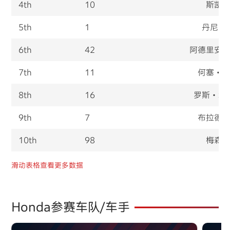
4th
10
斯凯
07
Rally 2026 STAGE 4 (MARATHON)
JAN
5th
1
丹尼尔
欧拉
欧拉宿营地
492km
6th
42
阿德里安
7th
11
何塞・
08
Rally 2026 STAGE 5 (MARATHON)
JAN
8th
16
罗斯・埃
欧拉宿营地
哈伊勒
417km
9th
7
布拉德
10th
98
梅森
09
Rally 2026 STAGE 6
JAN
滑动表格查看更多数据
哈伊勒
利雅得
920km
Honda参赛车队/车手
10
REST