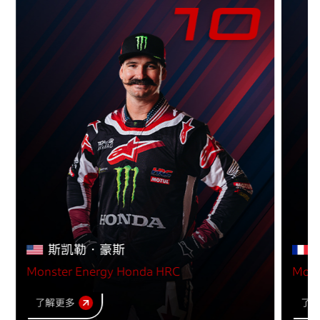
JAN
利雅得
休息日
11
Rally 2026 STAGE 7
JAN
利雅得
代西尔谷 Wadi ad-Dawasir
876km
12
Rally 2026 STAGE 8
JAN
代西尔谷 Wadi ad-Dawasir
代西尔
717km
斯凯勒·豪斯
谷 Wadi ad-Dawasir
Monster Energy Honda HRC
Mons
13
Rally 2026 STAGE 9 (MARATHON)
了解更多
了
JAN