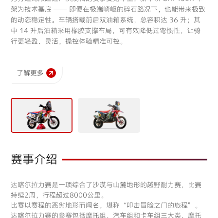
哈奈基耶 Al Henakiyah
延布
718km
架为技术基底 —— 即便在极端崎岖的碎石路况下，也能带来极致
的动态稳定性。车辆搭载前后双油箱系统，总容积达 36 升；其
中 14 升后油箱采用橡胶支撑布局，可有效降低过弯惯性，让骑
17
Rally 2026 STAGE 13
行更轻盈、灵活，操控体验精准可控。
JAN
延布
延布
141km
了解更多
赛事介绍
达喀尔拉力赛是一项综合了沙漠与山麓地形的越野耐力赛，比赛
持续2周，行程超过8000公里。
比赛以赛程的恶劣地形而闻名，堪称“叩击冒险之门的旅程”。
达喀尔拉力赛的参赛包括摩托组，汽车组和卡车组三大类，摩托