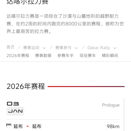
达喀尔拉力赛
达喀尔拉力赛是一项综合了沙漠与山麓地形的越野耐力
赛，在约2周的时间内跑完约8000公里的赛程，被称为世
界上最艰苦的拉力赛。
首页
赛事运动
赛事参与
Dakar Rally
/
/
/
2026年赛程
赛事数据
参赛车手
现役赛车
精彩瞬间
2026年赛程
03
Prologue
JAN
延布
延布
98km