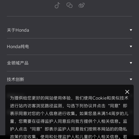
关于Honda
Honda纯电
全领域产品
技术创新
赛事运动
为提供给您更好的网站使用体验，我们使用Cookie和类似技术
进行站内访客浏览路径监测，勾选下列协议并点击“同意”即
新闻资讯
表示同意对您的个人信息进行收集。如果您是未满14周岁的儿
F1®赛事
童，您需要在征得监护人同意后向我方提供个人相关信息。监
护人点击“同意”即表示监护人同意我们按照本网站的的隐私
政策约定收集、使用和处理监护人和儿童的个人相关信息。若