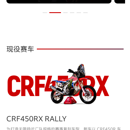
代西尔谷 Wadi ad-Dawasir
宿营地
540km
14
Rally 2026 STAGE 10 (MARATHON)
JAN
现役赛车
宿营地
比沙
417km
C
R
F
4
5
0
R
X
15
Rally 2026 STAGE 11
JAN
比沙
哈奈基耶 Al Henakiyah
882km
16
Rally 2026 STAGE 12
CRF450RX RALLY
JAN
为打造无限趋近厂队规格的赛事复刻车型，新车以 CRF450R 车