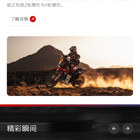
组又包括2轮摩托与4轮摩托。
了解详情
精彩瞬间