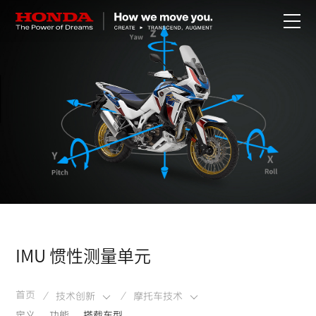
关于Honda
Honda纯电
全领域产品
技术创新
赛事运动
IMU 惯性测量单元
新闻资讯
首页
技术创新
摩托车技术
/
/
定义
功能
搭载车型