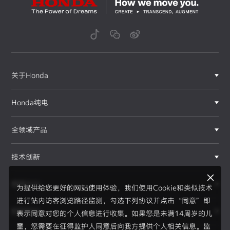
关于Honda
Honda纯电
全领域产品
技术创新
赛事运动
为提供给您更好的网站使用体验，我们使用Cookie和类似技术
进行站内访客浏览路径监测，勾选下列协议并点击“同意”即
新闻资讯
表示同意对您的个人信息进行收集。如果您是未满14周岁的儿
F1®赛事
童，您需要在征得监护人同意后向我方提供个人相关信息。监