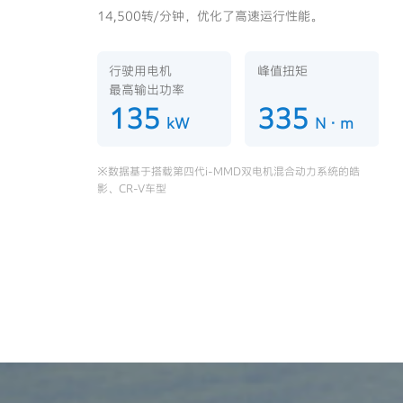
扭矩电机驱动车辆，踩下加速踏板即刻输出高扭
矩，快速响应加速需求。
行驶用电机
峰值扭矩
最高输出功率
行驶用电机
峰值扭矩
135
335
最高输出功率
kW
N·m
135
315
kW
N·m
※数据基于搭载第四代i-MMD双电机混合动力系统的思
域、型格车型