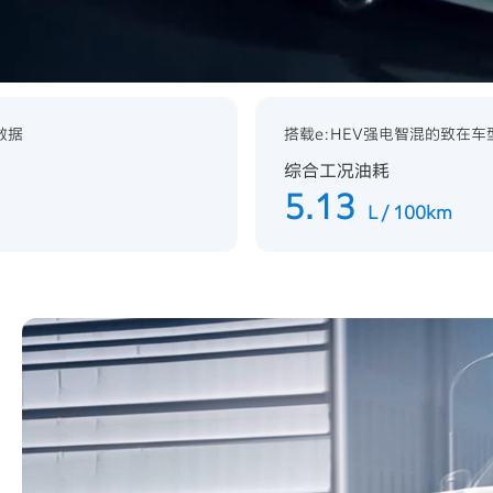
数据
搭载e:HEV强电智混的致在车
综合工况油耗
5.13
L / 100km