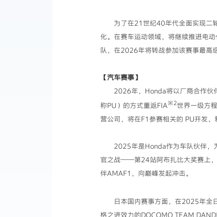
为了在21世纪40年代全面实现二
化。在赛车运动领域，将继续推进电动化进
队，在2026年将转战参加该赛事最高级别
【汽车赛事】
2026年，Honda将以厂商合作伙伴的
※2
称PU）的方式重返FIA
世界一级方程
营公司，将在F1参赛相关的 PU开发
2025年是Honda作为车队伙伴，为Or
官之战——第24站阿布扎比大奖赛上，M
伴AMAF1，向巅峰发起冲击。
日本国内赛事方面，在2025年全
格之进效力的DOCOMO TEAM DA