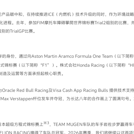
轮产品碳中和，在持续推进ICE（内燃机）技术升级的同时，作为环境战略
程。去年，参加FIM摩托车障碍攀爬世界锦标赛Trial2组别的比赛，并获
的TrialGP比赛。
身份，通过向Aston Martin Aramco Formula One Team（
式锦标赛（以下简称“F1”）。株式会社Honda Racing（以下简称“H
、制造及运营等方面承担起核心职责。
acle Red Bull Racing及Visa Cash App Racing Bull
ax Verstappen杆位发车并夺冠，为长达八年的合作画上了圆满句号
※3
日本超级方程式锦标赛上
，TEAM MUGEN车队的车手岩佐步梦赢
NDELION RACING摘得了车队总冠军。2026年赛季，我们将继续以这