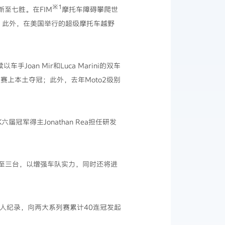
※1
新至七胜。在FIM
摩托车障碍攀爬世
壮举。此外，在美国举行的超级摩托车越野
手Joan Mir和Luca Marini的双车
大奖赛上本土夺冠；此外，去年Moto2级别
届冠军得主Jonathan Rea担任研发
充至三台，以增强车队实力，同时还将进
争刷新个人纪录，向两大系列赛累计40连冠发起