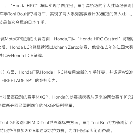
上，“Honda HRC”车队实现了四连冠，车手高桥巧的个人胜场纪录刷
赛上，车手Toni Bou均夺得冠军，实现了两大系列赛事累计38连冠的伟大
田丈是首次夺冠的日本车手。
otoGP组别的比赛方面，Honda厂队“Honda HRC Castrol”将继续以车
，Honda LCR将继续派出Johann Zarco参赛，他曾在去年的法国
并代表Honda LCR征战。
）方面，Honda厂队Honda HRC将启用全新的车手阵容，并邀请WSBK六
FIREBLADE SP”的竞技实力。
针对最高级别的赛事MXGP，Honda的参赛规模将从原来的两台赛车扩
力争重新夺回已阔别四年的MXGP级别冠军。
al GP级别和FIM X-Trial世界锦标赛方面，车手Toni Bou将力
沙特阿拉伯参加2026年达喀尔拉力赛，为夺回冠军头衔而奋战。