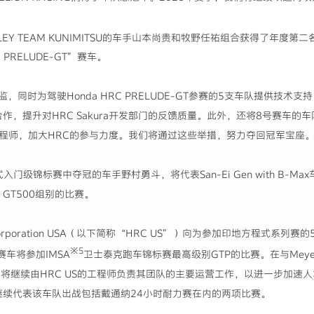
LEY TEAM KUNIMITSU的车手山本尚贵和牧野任祐组合获得了年度第二
 PRELUDE-GT”赛车。
时为驾驶Honda HRC PRELUDE-GT参赛的5支车队提供技术支持，由
合作，提升对HRC Sakura开发部门的反馈质量。此外，还将8号赛车的车队重
工程师，加大HRC的参与力度。我们将通过这些举措，努力夺回冠军宝座
级锦标赛中夺冠的车手野村勇斗，将代表San-Ei Gen with B-Max车
GT GT500组别的比赛。
 Corporation USA（以下简称“HRC US”）向为参加印地方程式系
※5
”赛车将参加IMSA
卫士泰克跑车锦标赛最高级别GTP的比赛。在与Meyer 
将继续由HRC US的工程师负责其团队的主要运营工作，以进一步加速
继续代表该车队出战包括戴通纳24小时耐力赛在内的两项比赛。