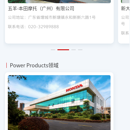
五羊-本田摩托（广州）有限公司
新
公司地址：广东省增城市新塘镇永和新新六路1号
公司
号
联系电话：020-32989888
联系电
Power Products领域