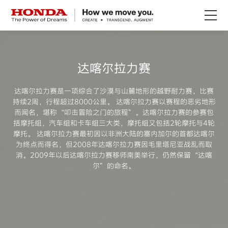
返回列表
关于Honda
达喀尔拉力赛
Honda纯电
达喀尔拉力赛是一项综合了沙漠与山麓地形的越野耐力赛，比赛
持续2周，行程超过8000公里。 达喀尔拉力赛以赛程的恶劣地形
全领域产品
而闻名，堪称“叩击冒险之门的旅程”。达喀尔拉力赛的参赛包
括摩托组，汽车组和卡车组三大类，摩托组又包括2轮摩托与4轮
摩托。 达喀尔拉力赛最初因以非洲大陆的塞内加尔的首都达喀尔
技术创新
为终点而得名，但2008年达喀尔拉力赛因毛里塔尼亚战乱而取
消。2009年以后达喀尔拉力赛移师南美举行，仍然保留“达喀
尔”的命名。
赛事运动
新闻资讯