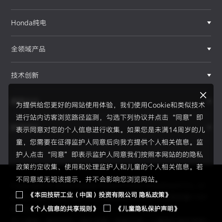
Honda纯电
全领域产品
技术创新
赛事运动
为提供给您更好的网站使用体验，我们使用Cookie和类似技术
进行站内访客浏览路径监测，勾选下列协议并点击“同意”即
新闻资讯
表示同意对您的个人信息进行收集。如果您是未满14周岁的儿
F1®赛事
童，您需要在征得监护人同意后向我方提供个人相关信息。监
护人点击“同意”即表示监护人同意我们按照本网站的的隐私
政策约定收集、使用和处理监护人和儿童的个人相关信息。若
不同意或无视该提示，并不会影响您浏览网站。
Copyright © 2026 Honda Motor(China) Investment Co., Lt
《本田技研工业（中国）投资有限公司 隐私政策》
d. All Right Reserved.
京ICP备05023886号
京公网安备1101
《个人信息的共享规则》
《儿童隐私保护声明》
0502034595号
员工通道
|
使用须知
|
隐私政策
|
信息共享
|
儿童隐私保护声明
|