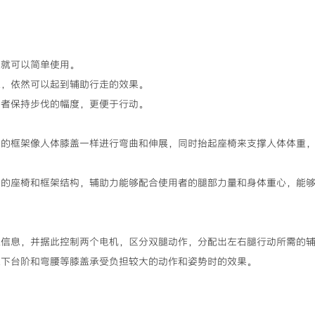
上就可以简单使用。
上，依然可以起到辅助行走的效果。
用者保持步伐的幅度，更便于行动。
间的框架像人体膝盖一样进行弯曲和伸展，同时抬起座椅来支撑人体体重
动的座椅和框架结构，辅助力能够配合使用者的腿部力量和身体重心，能
应信息，并据此控制两个电机，区分双腿动作，分配出左右腿行动所需的
上下台阶和弯腰等膝盖承受负担较大的动作和姿势时的效果。