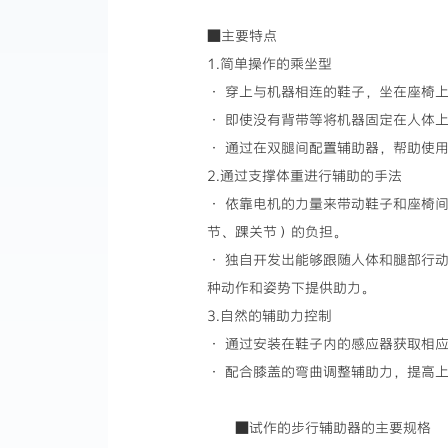
■主要特点
1.简单操作的乘坐型
· 穿上与机器相连的鞋子，坐在座椅
· 即使没有背带等将机器固定在人体
· 通过在双腿间配置辅助器，帮助使
2.通过支撑体重进行辅助的手法
· 依靠电机的力量来带动鞋子和座椅
节、踝关节）的负担。
· 独自开发出能够跟随人体和腿部行
种动作和姿势下提供助力。
3.自然的辅助力控制
· 通过安装在鞋子内的感应器获取相
· 配合膝盖的弯曲调整辅助力，提高
■试作的步行辅助器的主要规格