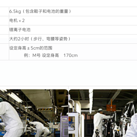
6.5kg（包含鞋子和电池的重量）
电机×2
锂离子电池
大约2小时（步行、弯腰等姿势）
设定身高±5cm的范围
例：M号 设定身高 170cm