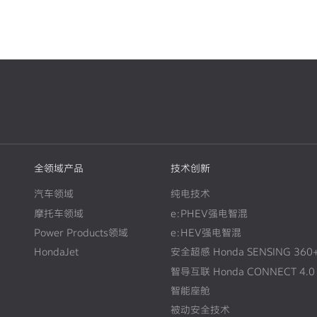
全领域产品
技术创新
汽车领域
纯电技术
摩托车领域
e:PHEV强电智混
Power Products领域
e:HEV强电智混
HondaJet
安全超感 Honda SENSING 360
智导互联 Honda CONNECT 4.0
智能座舱
被动安全技术