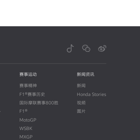
赛事运动
新闻资讯
赛事精神
新闻
F1®赛事历史
Honda Stories
N
E
W
国际摩联赛事800胜
视频
+
F1®
图片
N
E
W
MotoGP
WSBK
MXGP