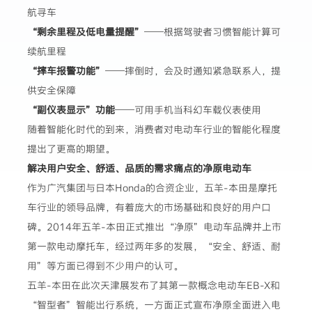
航寻车
“剩余里程及低电量提醒”
——根据驾驶者习惯智能计算可
续航里程
“摔车报警功能”
——摔倒时，会及时通知紧急联系人，提
供安全保障
“副仪表显示”功能
——可用手机当科幻车载仪表使用
随着智能化时代的到来，消费者对电动车行业的智能化程度
提出了更高的期望。
解决用户安全、舒适、品质的需求痛点的净原电动车
作为广汽集团与日本Honda的合资企业，五羊-本田是摩托
车行业的领导品牌，有着庞大的市场基础和良好的用户口
碑。2014年五羊-本田正式推出“净原”电动车品牌并上市
第一款电动摩托车，经过两年多的发展，“安全、舒适、耐
用”等方面已得到不少用户的认可。
五羊-本田在此次天津展发布了其第一款概念电动车EB-X和
“智型者”智能出行系统，一方面正式宣布净原全面进入电