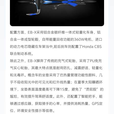
配置方面，EB-X采用铝合金碳纤维一体式轻量化车身，铝
合金一体成型轮毂，自带能量回收功能的360W电机，进口
的动力电芯隐藏在车架当中,前后刹车则配置了Honda CBS
联合制动系统。
除此之外，EB-X摒弃了传统的充气式轮胎，采用了PU免充
气实心轮胎，其最大特点就是耐用防扎、减震舒适、轻量化
和无毒环。概念车的坐垫采用了巴热量管理功能性颜料，几
乎不吸收阳光中的可见光和红外线热量；在夏季太阳曝晒环
境下，坐垫表面温度最高可下降15度，避免了“烫屁股”的
尴尬，有效提升驾乘舒适度。此外，还配置了智能把手，能
够通过感应器，获取骑手的心率，并提供消耗热量、GPS定
位、环境安全性提示等信息。