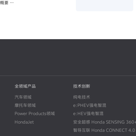
容概要
快二轮电动化，强化事业体制～
全领域产品
技术创新
汽车领域
纯电技术
摩托车领域
e:PHEV强电智混
Power Products领域
e:HEV强电智混
HondaJet
安全超感 Honda SENSING 360
智导互联 Honda CONNECT 4.0