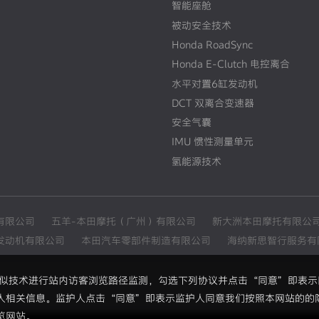
智能座舱
被动安全技术
Honda RoadSync
Honda E-Clutch 电控离合
水平对置6缸发动机
DCT 双离合变速器
安全气囊
IMU 惯性测量单元
氢能源技术
有限公司
五羊-本田摩托（广州）有限公司
新大洲本田摩托有限公
发动机有限公司
本田汽车零部件制造有限公司
海纳新思智行服务有
和类似技术进行站内访客浏览路径监测，勾选下列协议并点击“同意”即表
人相关信息。监护人点击“同意”即表示监护人同意我们按照本网站的的
览网站。