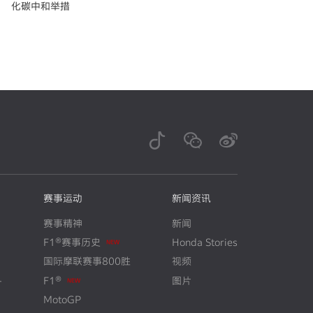
化碳中和举措
赛事运动
新闻资讯
赛事精神
新闻
F1®赛事历史
Honda Stories
N
E
W
国际摩联赛事800胜
视频
+
F1®
图片
N
E
W
MotoGP