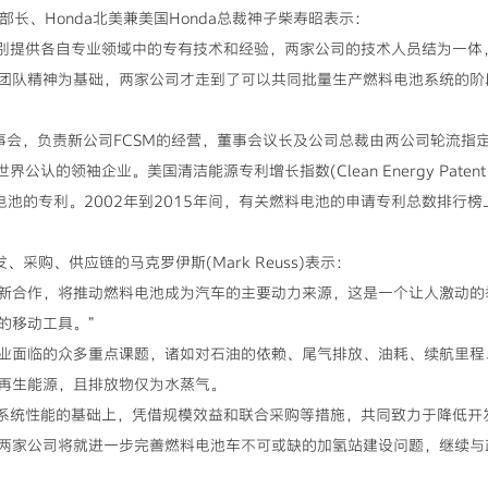
部长、Honda北美兼美国Honda总裁神子柴寿昭表示：
M分别提供各自专业领域中的专有技术和经验，两家公司的技术人员结为一
团队精神为基础，两家公司才走到了可以共同批量生产燃料电池系统的阶
事会，负责新公司FCSM的经营，董事会议长及公司总裁由两公司轮流指
公认的领袖企业。美国清洁能源专利增长指数(Clean Energy Patent G
料电池的专利。2002年到2015年间，有关燃料电池的申请专利总数排行榜
采购、供应链的马克罗伊斯(Mark Reuss)表示：
新合作，将推动燃料电池成为汽车的主要动力来源，这是一个让人激动的
的移动工具。”
业面临的众多重点课题，诸如对石油的依赖、尾气排放、油耗、续航里程
再生能源，且排放物仅为水蒸气。
电池系统性能的基础上，凭借规模效益和联合采购等措施，共同致力于降低
两家公司将就进一步完善燃料电池车不可或缺的加氢站建设问题，继续与