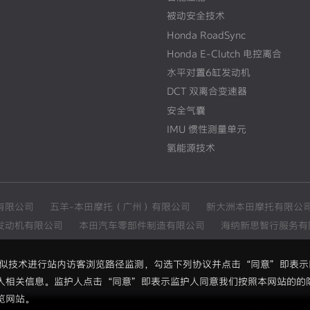
被动安全技术
Honda RoadSync
Honda E-Clutch 电控离合
水平对置6缸发动机
DCT 双离合变速器
安全气囊
IMU 惯性测量单元
氢能源技术
有限公司
五羊-本田摩托（广州）有限公司
新大洲本田摩托有限公
发动机有限公司
本田汽车零部件制造有限公司
海纳新思智行服务有
和类似技术进行站内访客浏览路径监测，勾选下列协议并点击“同意”即表
人相关信息。监护人点击“同意”即表示监护人同意我们按照本网站的的
览网站。