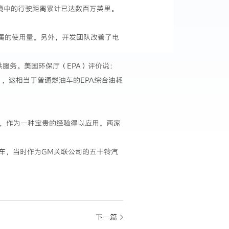
境中的行驶距离累计已达数百万英里。
金属的使用量。另外，开发团队改善了电
户提供服务。美国环保厅（EPA）评价说：
公里），这相当于普通燃油车的EPA综合油耗
技术，作为一种宝贵的经验得以应用。两家
UE汽车，当时作为GM关联公司的五十铃汽
下一篇