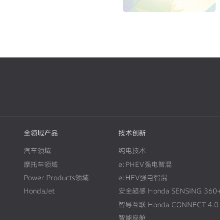
轮事业重构与中长期发展方向~
全领域产品
技术创新
汽车领域
纯电技术
摩托车领域
e:PHEV强电智混
Power Products领域
e:HEV强电智混
HondaJet
安全超感 Honda SENSING 360
智导互联 Honda CONNECT 4.0
智能座舱