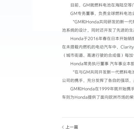
目前，GM就燃料电池在海陆空等
GM专务董事、负责全球燃料电池业务的
“GM和Honda共同研发的新
池系统的设计，同时还开发了先进的生
Honda于2016年春在日本开始销
在未搭载内燃机的电动汽车中，Clarit
（城市街道、高速行驶的合成值）每加仑
Honda常务执行董事 汽车事业
“在与GM共同开发新一代燃料电池
公司的携手，充分发挥了各自的强项，
GM和Honda在1999年就开始
车则为Honda提供了面向欧洲市场的
上一篇