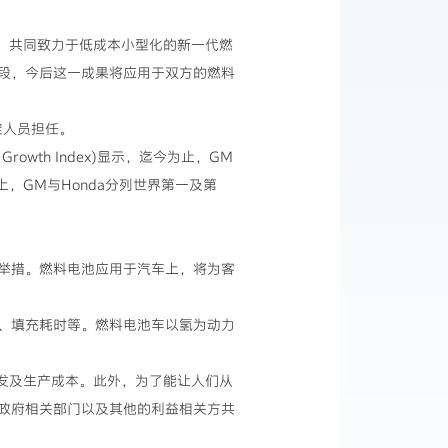
体，共同致力于低成本小型化的新一代燃
段，今后这一成果将应用于双方的燃料
定人员担任。
rowth Index)显示，迄今为止，GM
上，GM与Honda分列世界第一及第
举措。燃料电池应用于汽车上，将为客
、填充耗时等。燃料电池车以氢为动力
开发及生产成本。此外，为了能让人们从
政府相关部门以及其他的利益相关方共