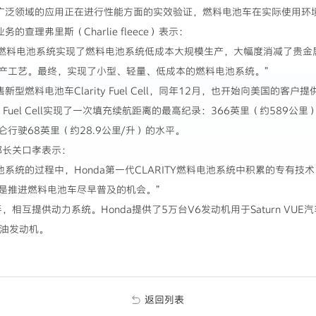
广泛领域的应用正在进行性能方面的实效验证，燃料电池车在实际使用环
查理弗里斯（Charlie fleece）表示：
一代燃料电池系统实现了燃料电池系统低成本大规模生产，大幅度消减了贵
产工艺。最终，实现了小型、轻量、低成本的燃料电池系统。”
售新型燃料电池车Clarity Fuel Cell，同年12月，也开始向美国的客
y Fuel Cell实现了一次填充续航距离的最高纪录：366英里（约589
行驶68英里（约28.9公里/升）的水平。
本部长关口孝表示：
系统的过程中，Honda第一代CLARITY燃料电池系统中积累的专有
是推进燃料电池车尽早普及的机会。”
携手，相互提供动力系统。Honda提供了5万台V6发动机用于Saturn V
柴油发动机。
返回列表