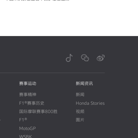
期学员招募火热开启
赛事运动
新闻资讯
赛事精神
新闻
F1®赛事历史
Honda Stories
N
E
W
国际摩联赛事800胜
视频
+
F1®
图片
N
E
W
MotoGP
WSBK