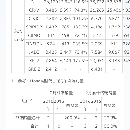
合计
26,120
22,342
116.9%
73,722
52,539
14
CR-V
8,485
8,999
94.3%
26,269
25,456
10
CIVIC
2,387
2,359
101.2%
6,770
6,574
10
SPIRIOR
1,439
785
183.3%
4,186
1,769
23
东风
CIIMO
144
198
72.7%
372
579
64
Honda
ELYSION
974
413
235.8%
2,059
911
22
JADE
2,425
3,447
70.4%
7,584
9,067
83
XR-V
7,854
6,141
127.9%
20,051
8,183
24
GREIZ
2,412
-
-
6,431
-
1、参考：Honda品牌进口汽车终端销量
2月终端销量
1-2月累计终端销量
进口车
2016
2015
2016
2015
同期比
同期比
年
年
年
年
终端销量总计
2
1
200.0%
4
3
133.3%
合计
1
0
-
3
2
150.0%