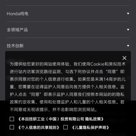
Honda纯电
全领域产品
技术创新
赛事运动
为提供给您更好的网站使用体验，我们使用Cookie和类似技术
进行站内访客浏览路径监测，勾选下列协议并点击“同意”即
新闻资讯
表示同意对您的个人信息进行收集。如果您是未满14周岁的儿
F1®赛事
童，您需要在征得监护人同意后向我方提供个人相关信息。监
护人点击“同意”即表示监护人同意我们按照本网站的的隐私
政策约定收集、使用和处理监护人和儿童的个人相关信息。若
不同意或无视该提示，并不会影响您浏览网站。
Copyright © 2026 Honda Motor(China) Investment Co., Lt
《本田技研工业（中国）投资有限公司 隐私政策》
d. All Right Reserved.
京ICP备05023886号
京公网安备1101
《个人信息的共享规则》
《儿童隐私保护声明》
0502034595号
员工通道
|
使用须知
|
隐私政策
|
信息共享
|
儿童隐私保护声明
|