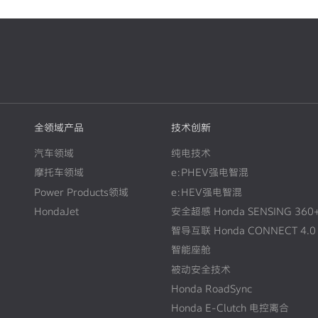
全领域产品
技术创新
汽车领域
纯电技术
摩托车领域
e:PHEV强电智混
Power Products领域
e:HEV强电智混
HondaJet
安全超感 Honda SENSING 360
智导互联 Honda CONNECT 4.0
智能座舱
被动安全技术
Honda RoadSync
Honda E-Clutch 电控离合