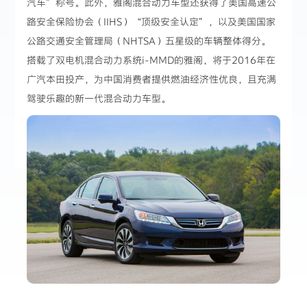
汽车”称号。此外，雅阁混合动力车型还获得了美国高速公
路安全保险协会（IIHS）“顶级安全认定”，以及美国国家
公路交通安全管理局（NHTSA）五星级的车辆整体得分。
搭载了双电机混合动力系统i-MMD的雅阁，将于2016年在
广汽本田投产，为中国消费者提供燃油经济性优良，且充满
驾驶乐趣的新一代混合动力车型。