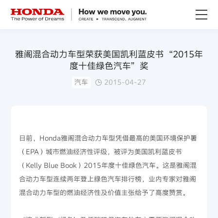
关于Honda
雅阁混合动力车型荣获美国凯利蓝皮书“2015年
度十佳绿色汽车”奖
Honda纯电
汽车
2015-04-27
全领域产品
技术创新
日前，Honda雅阁混合动力车型凭借最高的美国环境保护署
（EPA）城市燃油经济性评级，被评为美国凯利蓝皮书
赛事运动
（Kelly Blue Book）2015年度十佳绿色汽车。这是雅阁混
合动力车型连续两年登上绿色汽车排行榜，业内专家对雅阁
新闻资讯
混合动力车型的燃油经济性及价值主张给予了高度赞赏。