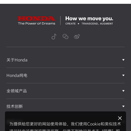
关于Honda
Honda纯电
全领域产品
技术创新
赛事运动
为提供给您更好的网站使用体验，我们使用Cookie和类似技术