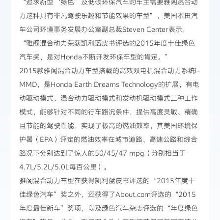
“追求新型‘绿色’及低碳环保汽车的车主需要雅阁混合动
力这种具有非凡驾驶乐趣和节能效果的车型”，美国本田汽
车公司环境事务发展办公室副总裁Steven Center表示，
“雅阁混合动力荣获凯利蓝皮书评选的2015年度十佳绿色
汽车奖，是对Honda不断开发环保车型的肯定。”
2015款雅阁混合动力车型搭载的高效双电机混合动力系统i-
MMD，是Honda Earth Dreams Technology的扩展，有电
动驱动模式、混合动力驱动模式和发动机驱动模式三种工作
模式，能够针对不同的行车路况条件，提供高度灵敏、精确
且节能的驾驶性能，实现了极高的燃油效率，其美国环境保
护署（EPA）评定的燃油效率在城市道路、高速公路和综合
路况下分别达到了惊人的50/45/47 mpg（分别相当于
4.7L/5.2L/5.0L每百公里）。
雅阁混合动力车型在获得凯利蓝皮书评选的“2015年度十
佳绿色汽车”奖之外，还获得了About.com评选的“2015
年度最佳新车”奖项，以及绿色汽车杂志评选的“年度绿色