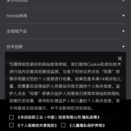
关于Honda
Honda纯电
全领域产品
技术创新
赛事运动
为提供给您更好的网站使用体验，我们使用Cookie和类似技术
进行站内访客浏览路径监测，勾选下列协议并点击“同意”即
新闻资讯
表示同意对您的个人信息进行收集。如果您是未满14周岁的儿
F1®赛事
童，您需要在征得监护人同意后向我方提供个人相关信息。监
护人点击“同意”即表示监护人同意我们按照本网站的的隐私
政策约定收集、使用和处理监护人和儿童的个人相关信息。若
不同意或无视该提示，并不会影响您浏览网站。
Copyright © 2026 Honda Motor(China) Investment Co., Lt
《本田技研工业（中国）投资有限公司 隐私政策》
d. All Right Reserved.
京ICP备05023886号
京公网安备1101
《个人信息的共享规则》
《儿童隐私保护声明》
0502034595号