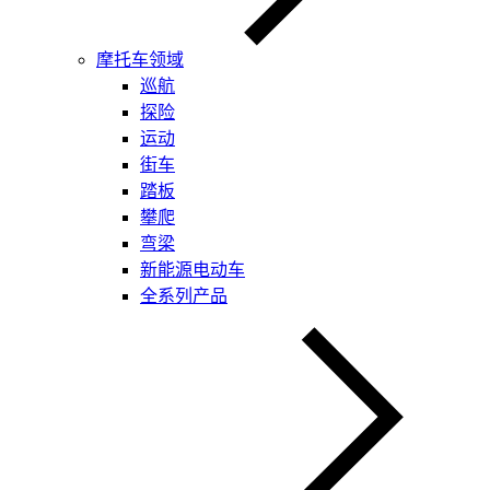
摩托车领域
巡航
探险
运动
街车
踏板
攀爬
弯梁
新能源电动车
全系列产品