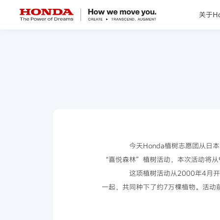
关于Ho
关于Honda
Honda纯电
全领域产品
技术创新
今天Honda植树志愿团从日本
“喜悦森林”植树活动，本次活动将从9
赛事运动
这项植树活动从2000年4月开
一起，共同种下了约7万棵植物。活动
新闻资讯