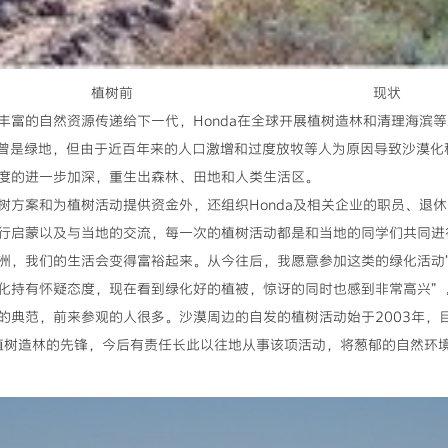
植树前 现状
的自然资源传递给下一代，Honda在全球开展植树造林和清理海滨等
前曾是绿地，但由于近百年来的人口激增和过度放牧等人为原因导致沙漠化
度的进一步加深，重生出森林、田地和人类生活区。
案和为植树活动提供资金外，还组织Honda及相关企业的职员、退休
行启蒙以及与当地的交流，每一次的植树活动都是和当地的同学们共同进
洲，我们的生活会变得富裕起来。从今往后，我愿意参加这类的绿化活动
化持有怀疑态度，现在看到绿化好的植被，惊讶的同时也感到非常高兴”
范，前来参观的人很多。沙漠周边的自发的植树活动始于2003年，目
国企业植树造林的先锋，今后有责任长此以往地从事该项活动，将葱郁的自然