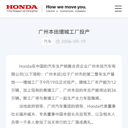
关于Honda
广州本田增城工厂投产
汽车
2006-09-19
Honda纯电
全领域产品
Honda在中国的汽车生产销售合资企业广州本田汽车有
限公司(以下简称：广州本田)位于广州市的第二整车生产基
技术创新
地——増城工厂于9月19日正式投产。增城工厂年产能为12
万辆，加上现有的黄埔工厂，广州本田的年总产能将达到36
赛事运动
万辆。新工厂将与黄埔工厂一起生产主力车型雅阁。
当地政府领导、广州汽车集团的领导、Honda代表董事
新闻资讯
社长福井威夫、专务董事中国本部长兵后笃芳，以及相关人
员等一千多人参加了当天举行的工厂落成典礼。