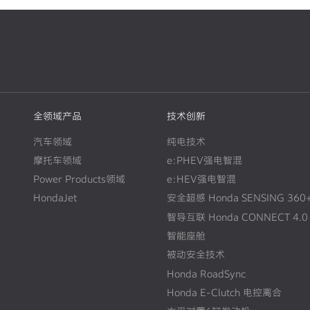
全领域产品
技术创新
汽车领域
纯电技术
摩托车领域
e:PHEV强电智混
Power Products领域
e:HEV强电智混
HondaJet
安全超感 Honda SENSING 360
智导互联 Honda CONNECT 4.0
智能座舱
被动安全技术
Honda RoadSync
Honda E-Clutch 电控离合