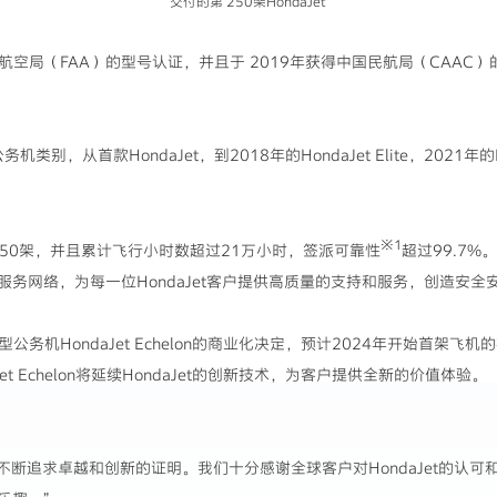
交付的第 250架HondaJet
国联邦航空局（FAA）的型号认证，并且于 2019年获得中国民航局（CAA
类别，从首款HondaJet，到2018年的HondaJet Elite，2021年的Eli
※1
到250架，并且累计飞行小时数超过21万小时，签派可靠性
超过99.7%
务网络，为每一位HondaJet客户提供高质量的支持和服务，创造安全
型公务机HondaJet Echelon的商业化决定，预计2024年开始首架飞
et Echelon将延续HondaJet的创新技术，为客户提供全新的价值体验。
HACI不断追求卓越和创新的证明。我们十分感谢全球客户对HondaJet的认