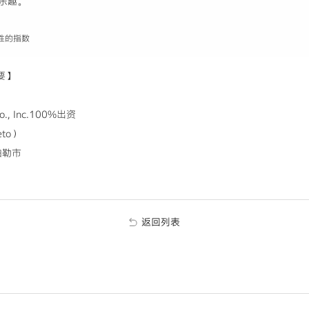
乐趣。”
性的指数
概要】
., Inc.100%出资
to）
伯勒市
返回列表