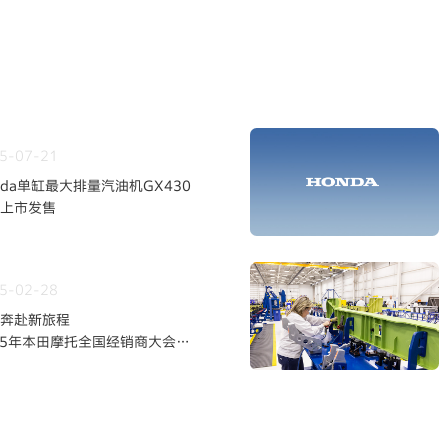
5-07-21
nda单缸最大排量汽油机GX430
上市发售
5-02-28
奔赴新旅程
25年本田摩托全国经销商大会暨
发布会