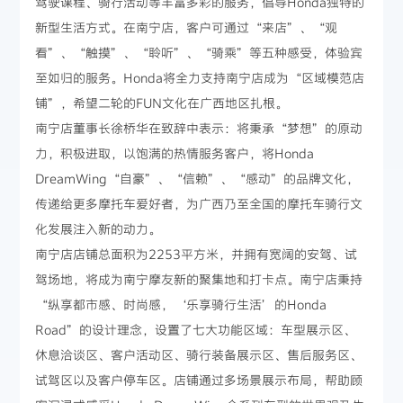
驾驶课程、骑行活动等丰富多彩的服务，倡导Honda独特的
新型生活方式。在南宁店，客户可通过“来店”、“观
看”、“触摸”、“聆听”、“骑乘”等五种感受，体验宾
至如归的服务。Honda将全力支持南宁店成为“区域模范店
铺”，希望二轮的FUN文化在广西地区扎根。
南宁店董事长徐桥华在致辞中表示：将秉承“梦想”的原动
力，积极进取，以饱满的热情服务客户，将Honda
DreamWing“自豪”、“信赖”、“感动”的品牌文化，
传递给更多摩托车爱好者，为广西乃至全国的摩托车骑行文
化发展注入新的动力。
南宁店店铺总面积为2253平方米，并拥有宽阔的安驾、试
驾场地，将成为南宁摩友新的聚集地和打卡点。南宁店秉持
“纵享都市感、时尚感，‘乐享骑行生活’的Honda
Road”的设计理念，设置了七大功能区域：车型展示区、
休息洽谈区、客户活动区、骑行装备展示区、售后服务区、
试驾区以及客户停车区。店铺通过多场景展示布局，帮助顾