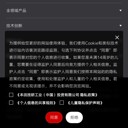
全领域产品
技术创新
赛事运动
为提供给您更好的网站使用体验，我们使用Cookie和类似技术
进行站内访客浏览路径监测，勾选下列协议并点击“同意”即
新闻资讯
表示同意对您的个人信息进行收集。如果您是未满14周岁的儿
F1®赛事
童，您需要在征得监护人同意后向我方提供个人相关信息。监
护人点击“同意”即表示监护人同意我们按照本网站的的隐私
政策约定收集、使用和处理监护人和儿童的个人相关信息。若
不同意或无视该提示，并不会影响您浏览网站。
Copyright © 2026 Honda Motor(China) Investment Co., Lt
《本田技研工业（中国）投资有限公司 隐私政策》
d. All Right Reserved.
京ICP备05023886号
京公网安备1101
《个人信息的共享规则》
《儿童隐私保护声明》
0502034595号
员工通道
|
使用须知
|
隐私政策
|
信息共享
|
儿童隐私保护声明
|
网站地图
同意
拒绝
2026赛季、新规则、新伙伴、全新H标识