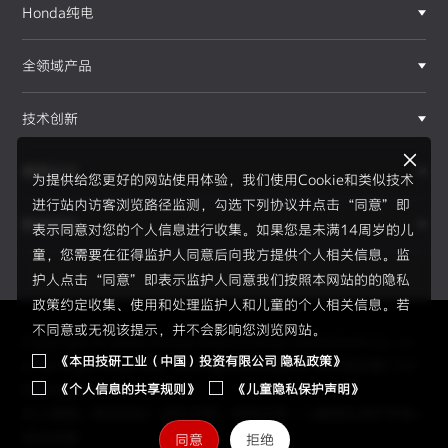
Honda纯电
全领域产品
技术创新
赛事运动
为提供给您更好的网站使用体验，我们使用Cookie和类似技术
进行站内访客浏览路径监测，勾选下列协议并点击“同意”即
新闻资讯
表示同意对您的个人信息进行收集。如果您是未满14周岁的儿
F1®赛事
童，您需要在征得监护人同意后向我方提供个人相关信息。监
护人点击“同意”即表示监护人同意我们按照本网站的的隐私
政策约定收集、使用和处理监护人和儿童的个人相关信息。若
不同意或无视该提示，并不会影响您浏览网站。
Copyright © 2026 Honda Motor(China) Investment Co., Lt
《本田技研工业（中国）投资有限公司 隐私政策》
d. All Right Reserved.
京ICP备05023886号
京公网安备1101
《个人信息的共享规则》
《儿童隐私保护声明》
0502034595号
员工通道
|
使用须知
|
隐私政策
|
信息共享
|
儿童隐私保护声明
|
网站地图
同意
拒绝
2026赛季、新规则、新伙伴、全新H标识