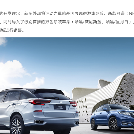
 LIMO”的开发理念，新车外观将运动力量感基因展现得淋漓尽致。新款冠道（N
。同时导入了级别首推的双色涂装车身（酷黑/威尼斯蓝、酷黑/星月白）
商城进行销售。