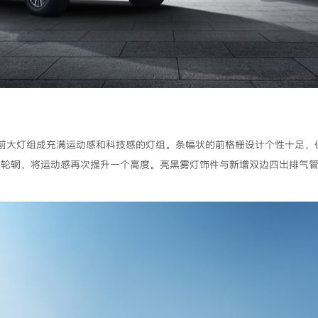
ED前大灯组成充满运动感和科技感的灯组。条幅状的前格栅设计个性十足
金轮辋，将运动感再次提升一个高度。亮黑雾灯饰件与新增双边四出排气