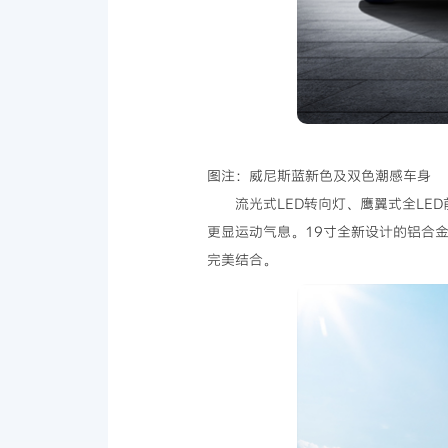
图注：威尼斯蓝新色及双色潮感车身
流光式LED转向灯、鹰翼式全L
更显运动气息。19寸全新设计的铝合
完美结合。