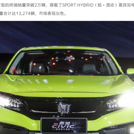
两款车型的终端销量突破2万辆，搭载了SPORT HYBRID（锐・混动）高效
端销量合计达13,274辆，市场表现出色。