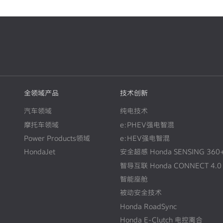
全领域产品
技术创新
汽车领域
纯电技术
摩托车领域
e:PHEV强电智混
Power Products领域
e:HEV强电智混
HondaJet
安全超感 Honda SENSING 360
智导互联 Honda CONNECT 4.0
智能座舱
被动安全技术
Honda RoadSync
Honda E-Clutch 电控离合