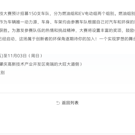
能竞技大赛预计招募150支车队，分为燃油组和EV电动组两个组别。燃油组别由
作为车辆唯一动力源，车身、车架均由参赛车队根据自己对汽车和环保的
获胜。为激发参赛队伍的热情和挑战精神，大赛将设置丰富的奖项，鼓励
大赛已经启动，这场属于创新者的环保角逐期待你的加入！一个实现梦想的舞
周五)至11月03日（周日）
肇庆高新技术产业开发区南端的大旺大道侧）
组别
返回列表