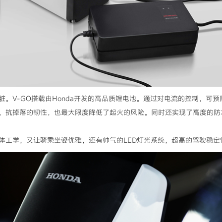
脏。V-GO搭载由Honda开发的高品质锂电池。通过对电流的控制，可
、抗掉落的韧性，也最大限度降低了起火的风险。同时还实现了高度的防水
体工学，又让骑乘坐姿优雅，还有帅气的LED灯光系统，超高的驾驶稳定