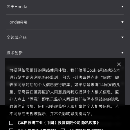
关于Honda
Honda纯电
全领域产品
技术创新
赛事运动
为提供给您更好的网站使用体验，我们使用Cookie和类似技术
进行站内访客浏览路径监测，勾选下列协议并点击“同意”即
新闻资讯
表示同意对您的个人信息进行收集。如果您是未满14周岁的儿
F1®赛事
童，您需要在征得监护人同意后向我方提供个人相关信息。监
护人点击“同意”即表示监护人同意我们按照本网站的的隐私
政策约定收集、使用和处理监护人和儿童的个人相关信息。若
不同意或无视该提示，并不会影响您浏览网站。
Copyright © 2026 Honda Motor(China) Investment Co., Lt
《本田技研工业（中国）投资有限公司 隐私政策》
d. All Right Reserved.
京ICP备05023886号
京公网安备1101