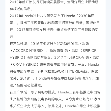
2015年起开始发行可持续发展报告，全面介绍企业活动所
有领域的信息。
2017年Honda社长八乡隆弘发布了Honda「2030年愿
景」，提出了实现零碳排放和零交通事故的目标，围绕此目
标，2017年可持续发展报告中重点总结了以下各领域的实
绩。
在产品领域，2016年相继导入混动新雅阁 锐・混动
（ACCORD HYBRID）、新思铂睿 锐・混动 （SPIRIOR
HYBRID）两款混动车型后，2017年4月新CR-V 锐・混动
（CR-V HYBRID）也率先在中国市场首发。今后，Honda
将在中级车中进一步扩大搭载SPORT HYBRID系统。除此
之外，2018年，Honda将开始在中国投放纯电动汽车，加
速产品的电动化进程。
在生产领域，为了实现零排放，Honda正在积极推进中国各
生产基地的太阳能发电系统的导入。至今为止已经有11家在
华关联企业完成了导入。除此之外，Honda在华企业积极推