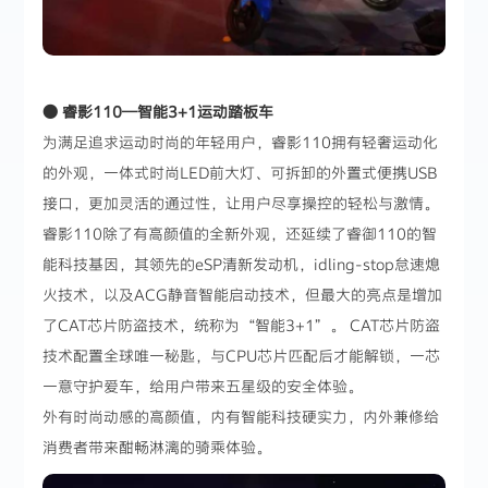
● 睿影110—智能3+1运动踏板车
为满足追求运动时尚的年轻用户，睿影110拥有轻奢运动化
的外观，一体式时尚LED前大灯、可拆卸的外置式便携USB
接口，更加灵活的通过性，让用户尽享操控的轻松与激情。
睿影110除了有高颜值的全新外观，还延续了睿御110的智
能科技基因，其领先的eSP清新发动机，idling-stop怠速熄
火技术，以及ACG静音智能启动技术，但最大的亮点是增加
了CAT芯片防盗技术，统称为“智能3+1”。 CAT芯片防盗
技术配置全球唯一秘匙，与CPU芯片匹配后才能解锁，一芯
一意守护爱车，给用户带来五星级的安全体验。
外有时尚动感的高颜值，内有智能科技硬实力，内外兼修给
消费者带来酣畅淋漓的骑乘体验。