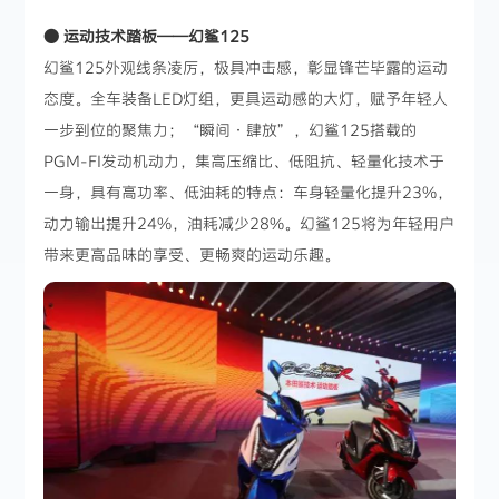
● 运动技术踏板——幻鲨125
幻鲨125外观线条凌厉，极具冲击感，彰显锋芒毕露的运动
态度。全车装备LED灯组，更具运动感的大灯，赋予年轻人
一步到位的聚焦力；“瞬间·肆放”，幻鲨125搭载的
PGM-FI发动机动力，集高压缩比、低阻抗、轻量化技术于
一身，具有高功率、低油耗的特点：车身轻量化提升23%，
动力输出提升24%，油耗减少28%。幻鲨125将为年轻用户
带来更高品味的享受、更畅爽的运动乐趣。