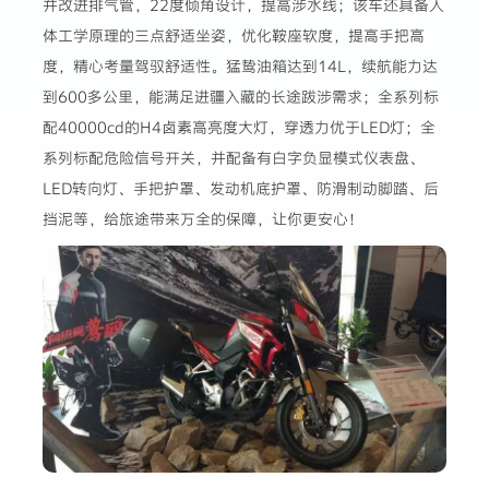
并改进排气管，22度倾角设计，提高涉水线；该车还具备人
体工学原理的三点舒适坐姿，优化鞍座软度，提高手把高
度，精心考量驾驭舒适性。猛鸷油箱达到14L，续航能力达
到600多公里，能满足进疆入藏的长途跋涉需求；全系列标
配40000cd的H4卤素高亮度大灯，穿透力优于LED灯；全
系列标配危险信号开关，并配备有白字负显模式仪表盘、
LED转向灯、手把护罩、发动机底护罩、防滑制动脚踏、后
挡泥等，给旅途带来万全的保障，让你更安心！