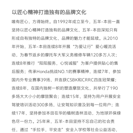
以匠心精神打造独有的品牌文化
唯有匠心，方得始终。自1992年成立至今，五羊-本田一直
坚持以匠心精神打造独有的品牌文化，五羊-本田深知只有
形成自有独特的品牌文化，品牌的魅力才能延续。从2010
年开始，五羊-本田连续8年开展“为爱让行”爱心暖流活
动，为春节返乡的摩托车大军义务维修车辆120多万人次；
连续8年推行“阳阳服务，心悦诚服”为客户提供贴心的售
后服务；传承Honda挑战NO.1的赛事精神，连续7年，参加
国内外专业赛事39场，并连获CSBK和CRRC四连冠荣耀；
连续8年，在国内独树一帜的塑造摩旅文化，共举行了190
多场大大小小的摩旅聚会；连续15年，坚持为用户开展安全
驾驶培训活动300多场，让安驾知识普及到每一位用户；连
续17年，坚持参加本田在华的植树造林活动，为地球环保绿
色尽一份力。25年来，五羊-本田坚持不忘自己的社会责
任，通过“手拉手，平安走”安全入学校等社会公益活动，