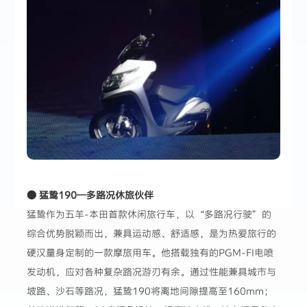
● 猛鸷190—多路况休旅伙伴
猛鸷作为五羊-本田首款休闲旅行车，以“多路况行驶”的
综合优势脱颖而出，兼具运动感、舒适感，是为热爱旅行的
硬汉量身定制的一款摩旅用车。他搭载独有的PGM-FI电喷
发动机，应对各种复杂路况游刃有余。通过性能兼具城市与
坡路、沙石等路况，猛鸷190将离地间隙提高至160mm；