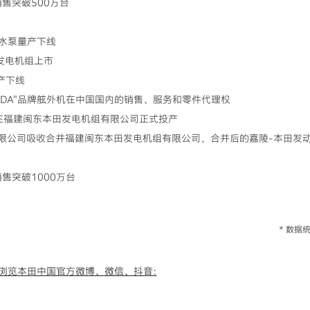
销售突破500万台
XH水泵量产下线
X发电机组上市
量产下线
ONDA"品牌舷外机在中国国内的销售、服务和零件代理权
外机在福建闽东本田发电机组有限公司正式投产
机有限公司吸收合并福建闽东本田发电机组有限公司，合并后的嘉陵-本田
销售突破1000万台
* 数
浏览本田中国官方微博、微信、抖音: