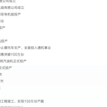
有限公司成立
电机组有限公司成立
的发电机组投产
事业
投产
产
机投产
布中止摩托车生产，全面投入通机事业
销售突破100万台
0通用汽油机正式投产
机正式投产
市
上市
工
期工程竣工，实现150万台产能