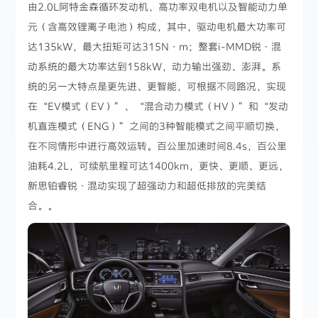
由2.0L阿特金森循环发动机、高功率双电机以及智能动力单
元（含高效锂离子电池）构成，其中，驱动电机最大功率可
达135kW，最大扭矩可达315N·m；整套i-MMD锐·混
动系统的最大功率达到158kW，动力输出强劲、澎湃。系
统的另一大特点是更先进、更智能，可根据不同路况，实现
在“EV模式（EV）”、“混合动力模式（HV）”和“发动
机直连模式（ENG）”之间的3种智能模式之间平顺切换，
在不同情形中进行高效运转。百公里加速时间8.4s，百公里
油耗4.2L，可续航里程可达1400km，更快、更顺、更远，
新思铂睿锐·混动实现了超强动力和超低排放的完美结
合。。