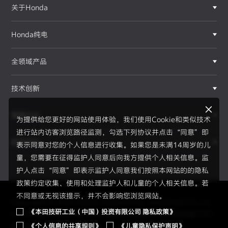
关于Honda
Honda纯电
全领域产品
技术创新
赛事运动
为提供给您更好的网站使用体验，我们使用Cookie和类似技术
进行站内访客浏览路径监测，勾选下列协议并点击“同意”即
新闻资讯
表示同意对您的个人信息进行收集。如果您是未满14周岁的儿
F1®赛事
童，您需要在征得监护人同意后向我方提供个人相关信息。监
护人点击“同意”即表示监护人同意我们按照本网站的的隐私
政策约定收集、使用和处理监护人和儿童的个人相关信息。若
不同意或无视该提示，并不会影响您浏览网站。
Copyright © 2026 Honda Motor(China) Investment Co., Lt
《本田技研工业（中国）投资有限公司 隐私政策》
d. All Right Reserved.
京ICP备05023886号
京公网安备1101
《个人信息的共享规则》
《儿童隐私保护声明》
0502034595号