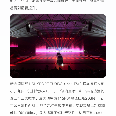
动力、空间、配置及安全等方面进行了全面升级，整体价值
感得到显著提升。
新杰德搭载1.5L SPORT TURBO（锐·T动）涡轮增压发动
机，兼具“进排气双VTC”、“缸内直喷”和“高响应涡轮
增压”三大技术，最大功率为115kW,峰值扭矩203N·m,
百公里油耗6.3L。配合CVT无级变速箱，实现高输出功率和
畅快的加速响应，极大提高了燃油经济性，达到了动力与油