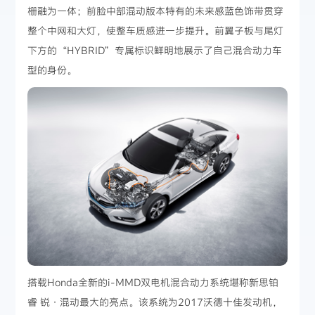
栅融为一体；前脸中部混动版本特有的未来感蓝色饰带贯穿
整个中网和大灯，使整车质感进一步提升。前翼子板与尾灯
下方的“HYBRID”专属标识鲜明地展示了自己混合动力车
型的身份。
搭载Honda全新的i-MMD双电机混合动力系统堪称新思铂
睿 锐·混动最大的亮点。该系统为2017沃德十佳发动机，