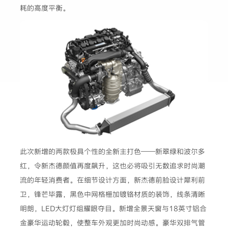
耗的高度平衡。
此次新增的两款极具个性的全新主打色——新翠绿和波尔多
红，令新杰德颜值再度飙升，这也必将吸引无数追求时尚潮
流的年轻消费者。在细节设计方面，新杰德前脸设计犀利前
卫，锋芒毕露，黑色中网格栅加镀铬材质的装饰，线条清晰
明朗，LED大灯灯组耀眼夺目。新增全景天窗与18英寸铝合
金豪华运动轮毂，使整车外观更加时尚动感。豪华双排气管