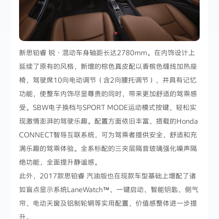
新思铂睿 锐·混动车身轴距长达2780mm。在内饰设计上
延续了原有的风格，新增的棕色真皮配以香槟色缝线加热座
椅，驾驶席10向电动调节（含2向腰托调节），并具有记忆
功能，使整车内饰尽显尊贵的同时，带来更加舒适的驾乘感
受。SBW电子换档与SPORT MODE运动模式按键，轻松实
现激情澎湃的驾驶乐趣。配置方面依旧丰富，搭载的Honda
CONNECT智导互联系统，可为驾乘者提供安全、舒适和充
满乐趣的驾乘体验。全系标配的三夹层隔音玻璃强化噪声隔
绝功能，全面提升静谧感。
此外，2017款思铂睿 汽油版也在现款车型基础上增配了诸
如盲点显示系统LaneWatch™、一键启动、智能钥匙、侧气
帘、电动天窗及铝制轮辋等实用配置，价值感整体进一步提
升。