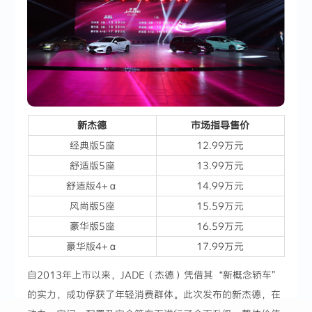
新杰德
市场指导售价
经典版5座
12.99万元
舒适版5座
13.99万元
舒适版4+α
14.99万元
风尚版5座
15.59万元
豪华版5座
16.59万元
豪华版4+α
17.99万元
自2013年上市以来，JADE（杰德）凭借其“新概念轿车”
的实力，成功俘获了年轻消费群体。此次发布的新杰德，在