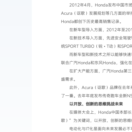
2012年4月，Honda发布中国
Acura（讴歌）发展规划等几方面的举
Honda都创下历史最高销售记录。
在新车型导入方面，2012年至20
在新技术导入方面，先进安全驾驶辅助
统SPORT TURBO（锐・T动）和SP
而新车型和新技术之所以能够快速导
联合广汽Honda和东风Honda，强
在扩大产能方面，广汽Honda第
盛需求。
此外，Acura（讴歌）品牌在去
了一番。去年年底发布传奇跑车全新NS
以开放、创新的思维挑战未来
在媒体大会上，Honda中国本部
歌）”为关键词，以开放、创新的思维
电动化与IT化是面向未来发展必