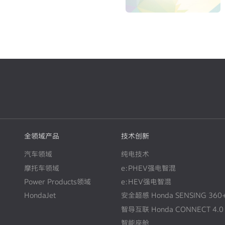
轮事业重构与中长期发展方向~
全领域产品
技术创新
汽车领域
纯电技术
摩托车领域
e:PHEV强电智混
Power Products领域
e:HEV强电智混
HondaJet
安全超感 Honda SENSING 360
智导互联 Honda CONNECT 4.0
智能座舱