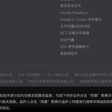
被动安全技术
Honda RoadSync
Honda E-Clutch 电控离合
水平对置6缸发动机
DCT 双离合变速器
安全气囊
IMU 惯性测量单元
氢能源技术
有限公司
五羊-本田摩托（广州）有限公司
新大洲本田摩托有限公
发动机有限公司
本田汽车零部件制造有限公司
海纳新思智行服务有
和类似技术进行站内访客浏览路径监测，勾选下列协议并点击“同意”即表
人相关信息。监护人点击“同意”即表示监护人同意我们按照本网站的的
览网站。