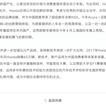
件的国产化，以更加亲民的价格为消费者提供混合动力车型。与此同时，Ho
外，Honda还将以开放创新的思维，考虑与优秀的中国企业合作，共同
了新的品牌战略，并为中国顾客带来了超级跑车全新NSX。今年Acura（
基于互联网+的创新营销体验、为顾客提供的人车合一的驾乘体验，以及一对一
X专属版将在年内国产，这两款新车都将在今年４月上海国际车展上亮相。另
快速发展和腾飞的新时期。
-V，并进一步加强SUV产品线，各种新技术将进一步扩大应用，2017年Ho
万辆，东风Honda销售65万辆，新技术、新产品将为中国消费者带来更多惊喜
a在中国一直坚持开展植树造林、节能竞技大赛，以及赞助大学生F1赛事等
括：运用多年积累的技术经验为贫困地区的汽车技术学校和学生提供帮助，
将扎根中国，成为中国社会期待存在的企业。
返回列表