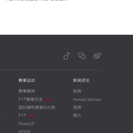
期学员招募火热开启
赛事运动
新闻资讯
赛事精神
新闻
N
E
W
F1®赛事历史
Honda Stories
国际摩联赛事800胜
视频
N
E
W
+
F1®
图片
MotoGP
WSBK