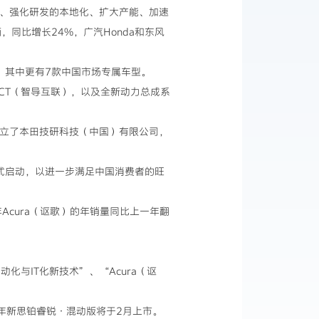
术导入、强化研发的本地化、扩大产能、加速
辆，同比增长24%，广汽Honda和东风
型，其中更有7款中国市场专属车型。
NECT（智导互联），以及全新动力总成系
月成立了本田技研科技（中国）有限公司，
也正式启动，以进一步满足中国消费者的旺
Acura（讴歌）的年销量同比上一年翻
化与IT化新技术”、“Acura（讴
年新思铂睿锐·混动版将于2月上市。