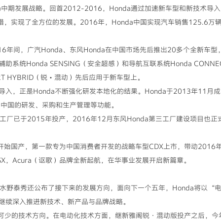
市场中期发展战略。回首2012-2016，Honda通过加速新车型和新技
措，实现了全方位的发展。2016年，Honda中国实现汽车销售125.6万
16年间，广汽Honda、东风Honda在中国市场先后推出20多个全新车
系统Honda SENSING（安全超感）和导航互联系统Honda CON
ORT HYBRID（锐・混动）先后应用于新车型上。
入，正是Honda不断强化研发本地化的结果。Honda于2013年11
化在中国的研发、采购和生产管理等功能。
三工厂已于2015年投产，2016年12月东风Honda第三工厂建设项目
年开始国产，第一款专为中国消费者开发的战略车型CDX上市，带动2016年
X，Acura（讴歌）品牌全新起航，在华事业发展开启新篇章。
长水野泰秀还公布了接下来的发展方向，面向下一个五年，Honda将以“电动
继续深入推进新技术、新产品与品牌战略。
不可少的技术方向。在电动化技术方面，继新雅阁锐·混动版投产之后，今