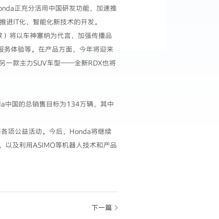
nda正充分活用中国研发功能，加速推
推进IT化、智能化新技术的开发。
讴歌）将以车神塞纳为代言，加强传播品
的服务体验等。在产品方面，今年将迎来
一款主力SUV车型——全新RDX也将
nda中国的总销售目标为134万辆，其中
。
各项公益活动。今后，Honda将继续
以及利用ASIMO等机器人技术和产品
下一篇