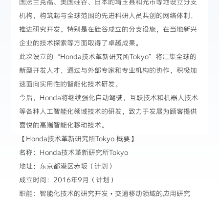
国法兰克福、美国硅谷、日本的埼玉县和光市等地设立分支
机构，构筑起与全球范围的先进科研人员共创的网络体制，
推进研究开发。特别是在硅谷成立的分支设施，在当地新兴
企业的技术探索等方面取得了卓越成果。
此次设立的“Honda技术革新研究所Tokyo”将汇集全球的
新型开发人才，通过与外部专家和专业机构的协作，积极加
速面向实用性的智能化技术研发。
今后，Honda将继续强化自动驾驶，互联技术和机器人技术
等各种人工智能化领域技术的研发，致力于发展为顾客提供
喜悦的高端智能化移动技术。
【Honda技术革新研究所Tokyo 概要】
名称：Honda技术革新研究所Tokyo
地址：东京都港区赤坂（计划）
成立时间：2016年9月（计划）
职能：智能化技术的研究开发・交通移动领域的应用研究