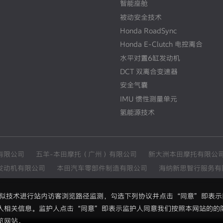
智能座舱
被动安全技术
Honda RoadSync
Honda E-Clutch 电控离合
水平对置6缸发动机
DCT 双离合变速器
安全气囊
IMU 惯性测量单元
氢能源技术
有限公司
五羊-本田摩托（广州）有限公司
新大洲本田摩托有限公
发动机有限公司
本田汽车零部件制造有限公司
海纳新思智行服务有
和类似技术进行站内访客浏览路径监测，勾选下列协议并点击“同意”即表
人相关信息。监护人点击“同意”即表示监护人同意我们按照本网站的的
览网站。