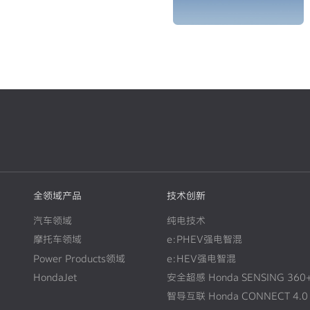
全领域产品
技术创新
汽车领域
纯电技术
摩托车领域
e:PHEV强电智混
Power Products领域
e:HEV强电智混
HondaJet
安全超感 Honda SENSING 360
智导互联 Honda CONNECT 4.0