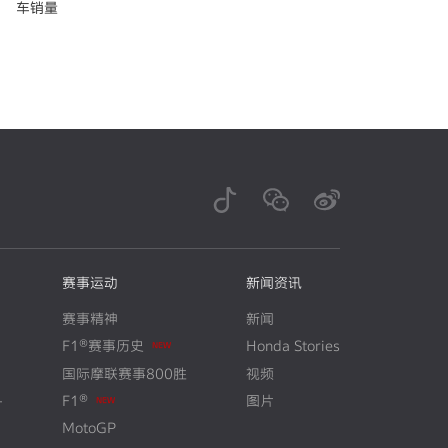
车销量
赛事运动
新闻资讯
赛事精神
新闻
F1®赛事历史
Honda Stories
N
E
W
国际摩联赛事800胜
视频
+
F1®
图片
N
E
W
MotoGP