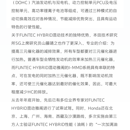
（DOHC）汽油发动机与双电机、动力控制单元PCU及电压
控制单元、高功率锂离子电池等组成，可通过三种模式的自
动切换高效应对各种情况，节能减排优势突出，且具有运动
特色的行驶性能。
关于FUNTEC HYBRID混动技术的独特优势，本田技术研究
所5G上席研究员山藤靖之也作了更深入、专业的介绍：为
提高三元催化器的减排效果，所有车型都要对三元催化器进
行加热。普通车型会牺牲发动机的效率来加热三元催化器，
而FUNTEC HYBRID混动雅阁的I-MMD系统具有串联的特
点，可在发电的同时加热三元催化器，既不影响发动机效
率，还可使三元催化器达到最好的催化效果，因此，可最大
程度减少HC的排放。
从去年年底开始，先后已有多位业界专家对FUNTEC
HYBRID混动雅阁进行了试乘试驾。同时，Honda还在北
京、上海、广州、海南、西藏及沙漠路线，多次实施由第三
方人士验证FUNTEC HYBRID性能（油耗）的“一次加满油