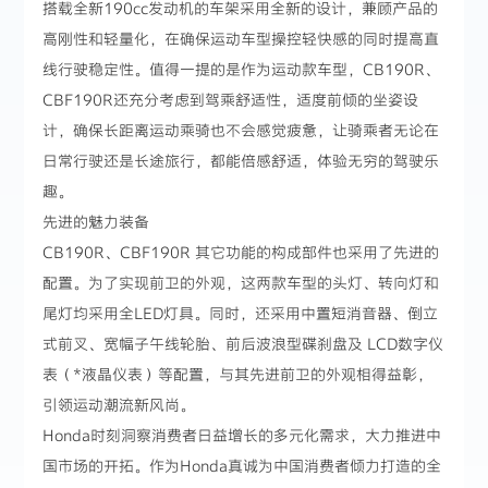
搭载全新190cc发动机的车架采用全新的设计，兼顾产品的
高刚性和轻量化，在确保运动车型操控轻快感的同时提高直
线行驶稳定性。值得一提的是作为运动款车型，CB190R、
CBF190R还充分考虑到驾乘舒适性，适度前倾的坐姿设
计，确保长距离运动乘骑也不会感觉疲惫，让骑乘者无论在
日常行驶还是长途旅行，都能倍感舒适，体验无穷的驾驶乐
趣。
先进的魅力装备
CB190R、CBF190R 其它功能的构成部件也采用了先进的
配置。为了实现前卫的外观，这两款车型的头灯、转向灯和
尾灯均采用全LED灯具。同时，还采用中置短消音器、倒立
式前叉、宽幅子午线轮胎、前后波浪型碟刹盘及 LCD数字仪
表（*液晶仪表）等配置，与其先进前卫的外观相得益彰，
引领运动潮流新风尚。
Honda时刻洞察消费者日益增长的多元化需求，大力推进中
国市场的开拓。作为Honda真诚为中国消费者倾力打造的全