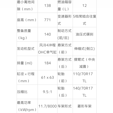
最小离地间
燃油箱容
138
12
隙（mm）
量（L）
变速器形
5档常啮合往复
座高（mm）
771
式
式
整备质量
制动方式
140
油压式碟刹
（kg）
(前/后)
风冷4冲程
悬架方式
发动机型式
伸缩式(倒立)
OHC单气缸
（前）
悬架方式
摆臂式（中央
排量 (ml)
184
（后）
减震）
缸径×行程
轮胎
110/70R17
61 x 63
（mm）
（前）
TL
轮胎
140/70R17
压缩比
9.5:1
（后）
TL
最高功率
11.7/8000
车架形式
菱形车架
（kW/rpm）