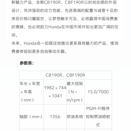
新魅力产品，全新CB190R、CBF190R以时尚动感的外观
设计、充沛强劲的动力性能、先进高端的配置与诚意十足的
亲民价格闪耀面世，让梦想触手可及，必将赢得中国消费者
的青睐，也必将助力Honda在中国市场开拓出更加广阔的空
间。
未来，Honda会一如既往地推出更多具有魅力的产品，使消
费者体验到更多自由移动乐趣。
参数表：
CB190R、CBF190R
车长×车宽
最大扭矩
1982×744
×车高
（N・
15.0/7000
×1041
（mm）
m/rpm）
PGM-FI程序
轴距（mm）
1356
供油系统
控制燃油喷射
式