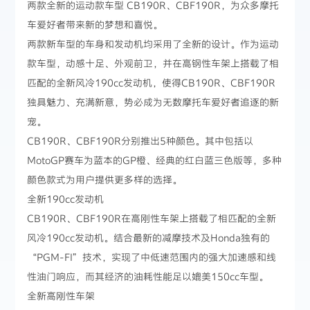
两款全新的运动款车型 CB190R、CBF190R，为众多摩托
车爱好者带来新的梦想和喜悦。
两款新车型的车身和发动机均采用了全新的设计。作为运动
款车型，动感十足、外观前卫，并在高钢性车架上搭载了相
匹配的全新风冷190cc发动机，使得CB190R、CBF190R
独具魅力、充满新意，势必成为无数摩托车爱好者追逐的新
宠。
CB190R、CBF190R分别推出5种颜色。其中包括以
MotoGP赛车为蓝本的GP橙、经典的红白蓝三色版等，多种
颜色款式为用户提供更多样的选择。
全新190cc发动机
CB190R、CBF190R在高刚性车架上搭载了相匹配的全新
风冷190cc发动机。结合最新的减摩技术及Honda独有的
“PGM-FI”技术，实现了中低速范围内的强大加速感和线
性油门响应，而其经济的油耗性能足以媲美150cc车型。
全新高刚性车架