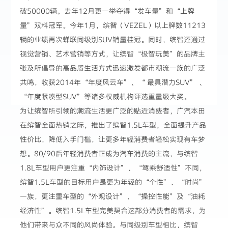
破50000辆。去年12月更一举夺得“发车量”和“上牌
量”双料冠军。今年1月，缤智（VEZEL）以上牌数11213
辆的业绩再次蝉联同级别SUV销量桂冠。同时，缤智还通过
视觉营销、艺术营销等方式，让缤智“极智玩美”的品牌主
张及所倡导的高品质生活方式迅速激发都市潮流一族的广泛
共鸣，收获2014年“年度风云车”、“ 最具潜力SUV” 、
“年度紧凑型SUV”等诸多权威机构评选重量级大奖。
为让缤智所引领的潮流生活更广泛的贴近消费者，广汽本田
在缤智全面热销之际，推出了缤智1.5L车型，全面提升产品
性价比，降低入手门槛，让更多年轻消费者轻松实现有车梦
想。80/90后年轻消费者正成为汽车消费的主流，与缤智
1.8L车型用户更注重“内饰设计”、“驾乘舒适性”不同，
缤智1.5L车型的目标用户是更为年轻的“个性”、“时尚”
一族，更注重车型的“外观设计”、“操控性能”及“油耗
经济性”。缤智1.5L车型完美契合这部分消费者的需求，为
他们带来与众不同的风尚体验。与同级别车型相比，缤智