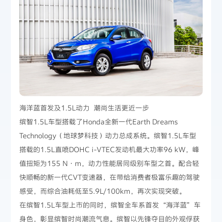
海洋蓝首发及1.5L动力 潮尚生活更近一步
缤智1.5L车型搭载了Honda全新一代Earth Dreams
Technology（地球梦科技）动力总成系统。缤智1.5L车型
搭载的1.5L直喷DOHC i-VTEC发动机最大功率96 kW，峰
值扭矩为155 N·m，动力性能居同级别车型之首。配合轻
快顺畅的新一代CVT变速器，在带给消费者极富乐趣的驾驶
感受，而综合油耗低至5.9L/100km，再次实现突破。
在缤智1.5L车型上市的同时，缤智全车系首发“海洋蓝”车
身色，彰显缤智时尚潮流气息。缤智以先锋夺目的外观俘获