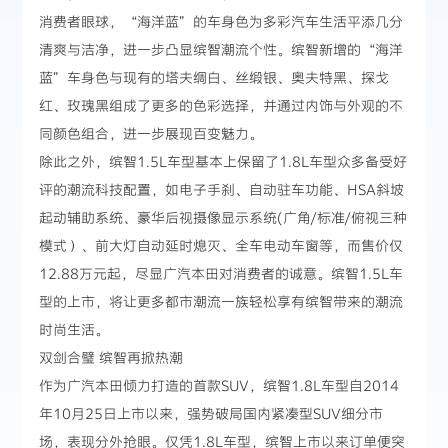
消费者眼球，“海洋蓝”的车身色为多彩汽车生活平添几分
清爽与洁净，进一步凸显缤智潮流个性。缤智新增的“海洋
蓝”车身色与现有的塔夫绸白、丝缎银、奥夫特黑、探戈
红、玫瑰黑组成了更多的色彩选择，并通过内饰与外观的不
同颜色组合，进一步展现百变魅力。
除此之外，缤智1.5L车型基本上保留了1.8L车型众多备受好
评的潮流科技配置，如电子手刹、自动驻车功能、HSA斜坡
起动辅助系统、豪华后视摄像显示系统(广角/标准/俯视三种
模式）、前大灯自动延时熄灭、全车电动车窗等，而售价仅
12.88万元起，尽显广汽本田对消费者的诚意。缤智1.5L车
型的上市，将让更多都市潮流一族轻松享有缤智带来的潮流
时尚生活。
双剑合璧 缤智再掀热潮
作为广汽本田倾力打造的首款SUV，缤智1.8L车型自2014
年10月25日上市以来，强势破局国内紧凑型SUV细分市
场，表现分外抢眼。仅凭1.8L车型，缤智上市以来订单便突