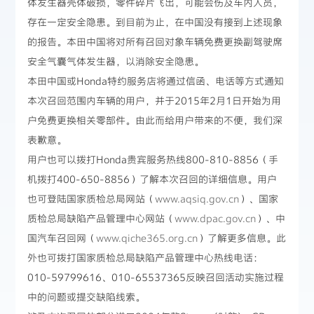
体发生器壳体破损，零件碎片飞出，可能会伤及车内人员，
存在一定安全隐患。到目前为止，在中国没有接到上述现象
的报告。本田中国将对所有召回对象车辆免费更换副驾驶席
安全气囊气体发生器，以消除安全隐患。
本田中国或Honda特约服务店将通过信函、电话等方式通知
本次召回范围内车辆的用户，并于2015年2月1日开始为用
户免费更换相关零部件。由此而给用户带来的不便，我们深
表歉意。
用户也可以拨打Honda贵宾服务热线800-810-8856（手
机拨打400-650-8856）了解本次召回的详细信息。用户
也可登陆国家质检总局网站（
www.aqsiq.gov.cn
）、国家
质检总局缺陷产品管理中心网站（
www.dpac.gov.cn
）、中
国汽车召回网（
www.qiche365.org.cn
）了解更多信息。此
外也可拨打国家质检总局缺陷产品管理中心热线电话：
010-59799616、010-65537365反映召回活动实施过程
中的问题或提交缺陷线索。