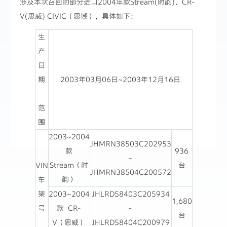
涉及本次召回的部分进口2004年款Stream(时韵)、CR-
V(思威) CIVIC（思域），具体如下：
生
产
日
期
2003年03月06日~2003年12月16日
范
围
2003~2004
JHMRN38503C202953
款
936
~
Stream（时
台
VIN
JHMRN38504C200572
韵）
车
架
2003~2004
JHLRD58403C205934
1,680
号
款 CR-
~
台
V（思威）
JHLRD58404C200979