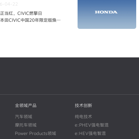
6-04-22
正当红，CIVIC燃擎日
本田CIVIC中国20年限定版焕新
全领域产品
技术创新
汽车领域
纯电技术
摩托车领域
e:PHEV强电智混
Power Products领域
e:HEV强电智混