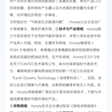
所产生的环境负荷物质都得到了显著的改善，单台产品CO2
的排放量、废弃物的产生量以及水资源的使用量均全面下
降，对环境的负荷进一步降低。
为积极应对“气候变化及能源问题”，Honda从企业活动7
大领域着手，降低环境负荷。在
技术与产品领域
，Honda致
力于研发领先于世界的节能环保技术，并努力将这些技术和
产品导入中国。例如，在摩托车领域，Honda继续导入
PGM-FI电喷技术，希望通过该高精度的程序控制燃料喷射
系统实现高的燃油经济性。在汽车领域，Honda于2013年
发布了FUNTEC技术宣传口号，其中环保领域的代表技术
为：兼顾驾驶乐趣和燃油经济性的新一代动力总成技术
“Earth Dreams Technology（地球梦科技）”。目前，该
动力总成已随第九代雅阁、全新思铂睿等车型引入中国。未
来，Honda将继续推广混合动力等先进环保技术，不断为中
国消费者提供节能环保的产品。
在
采购领域
，Honda在华企业通过制定《绿色采购指南》