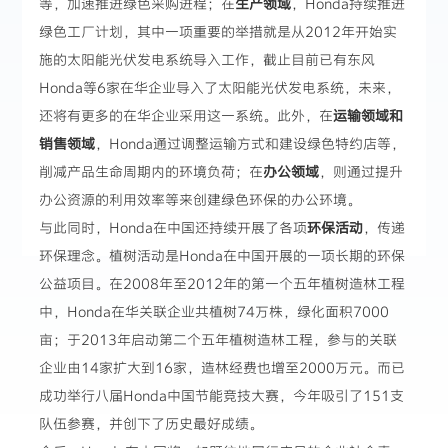
等，加速推进绿色采购进程；在
生产领域
，Honda持续推进
绿色工厂计划，其中一项重要的举措就是从2012年开始实
施的太阳能光伏发电系统导入工作，截止目前已有东风
Honda等6家在华企业导入了太阳能光伏发电系统，未来，
还将有更多的在华企业采用这一系统。此外，在
运输领域和
销售领域
，Honda通过调整运输方式和建设绿色特约店等，
削减产品生命周期内的环境负荷；在
办公领域
，则通过提升
办公资源的利用效率等来创建绿色环保的办公环境。
与此同时，Honda在中国还持续开展了各项
环保活动
，传递
环保理念。植树活动是Honda在中国开展的一项长期的环保
公益项目。在2008年至2012年的第一个五年植树造林工程
中，Honda在华关联企业共植树74万株，绿化面积7000
亩；于2013年启动第二个五年植树造林工程，参与的关联
企业由14家扩大到16家，造林经费也增至2000万元。而已
成功举行八届Honda中国节能竞技大赛，今年吸引了151支
队伍参赛，并创下了历史最好成绩。