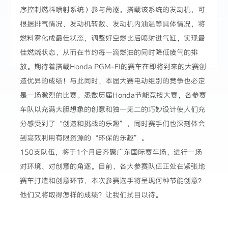
序控制燃料喷射系统）参与角逐。搭载该系统的发动机，可
根据排气情况、发动机转数、发动机内油温等具体情况，将
燃料雾化成最佳状态，调整好空燃比后喷射进气缸，实现最
佳燃烧状态，从而在节约每一滴燃油的同时降低废气的排
放。期待着搭载Honda PGM-FI的赛车在即将到来的大赛创
造优异的成绩！与此同时，本届大赛电动组别的竞争也必定
是一场激烈的比赛。悉数历届Honda节能竞技大赛，各参赛
车队以充满大胆想象的创意和独一无二的巧妙设计使人们充
分感受到了“创造和挑战的乐趣”，同时赛手们也深刻体会
到高效利用有限资源的“环保的乐趣”。
150支队伍，将于1个月后齐聚广东国际赛车场，进行一场
对环境、对创意的角逐。目前，各大参赛队伍正处在紧张地
赛车打造和创意环节，本次参赛选手将呈现何种节能创意？
他们又将取得怎样的成绩？让我们拭目以待。