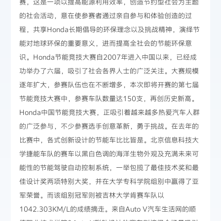
赛，这是一项以提高能源利用效率，创造节约型社会为主题
的社会活动，意在使参赛者通过亲自参与和体验创造的过
程，共享Honda长期倡导的环保理念以及挑战精神，演绎节
能对地球环保的重要意义，进而提高全社会的节能环保意
识。Honda节能竞技大赛自2007年进入中国以来，已经成
功举办了六届，吸引了社会各界人士的广泛关注。大赛规模
逐年扩大，参赛队伍也在不断增多，本次即将开赛的第七届
节能竞技大赛中，参赛车队数量达150支，再创历史新高。
Honda中国节能竞技大赛，正吸引着越来越多热爱汽车人群
的广泛参与，不少参赛选手创意革新，勇于挑战。在去年的
比赛中，各式创新设计的节能车比比皆是。北京信息科技大
学捷能车队的赛车以黑白色调的海洋生物外观及充满未来可
能性的节能驾驶自动控制系统，一举包揽了最佳技术奖和最
佳设计奖两项特别大奖，并在大学专科学院组别中赢得了亚
军荣誉。而该组别冠军则被吉林大学肯赛车队以
1042.303KM/L的成绩摘走。来自Auto V汽车生活网的顺