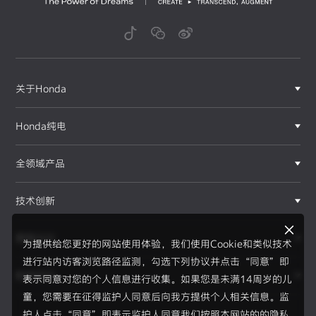
关于Honda
Honda纯电
全领域产品
技术创新
赛事运动
为提供给您更好的网站使用体验，我们使用Cookie和类似技术
进行站内访客浏览路径监测，勾选下列协议并点击“同意”即
新闻资讯
表示同意对您的个人信息进行收集。如果您是未满14周岁的儿
F1®赛事
童，您需要在征得监护人同意后向我方提供个人相关信息。监
护人点击“同意”即表示监护人同意我们按照本网站的的隐私