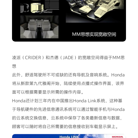
凌派（CRIDER）和杰德（JADE）的宽敞空间得益于MM思
想
此外，舒适驾驶所不可或缺的还有导航及音响系统。Honda
将从新款第九代雅阁开始，陆续使用点播式操作界面，该界
面可以根据需要显示所需的操作内容。
Honda还计划三年内在中国推出Honda Link系统，这种基
于导航硬件的先进信息通讯系统可以通过智能手机与Honda
的云系统交换信息，云系统中保存了各类最新信息与数据，
顾客可以随时将自己所需要的信息接收到车载显示屏上。