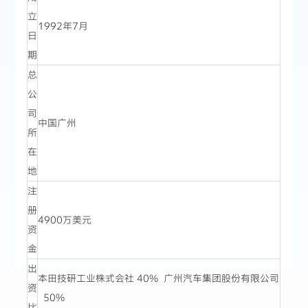
立
1992年7月
日
期
总
公
司
中国广州
所
在
地
注
册
4900万美元
资
金
出
本田技研工业株式会社 40% 广州汽车集团股份有限公司
资
50%
比