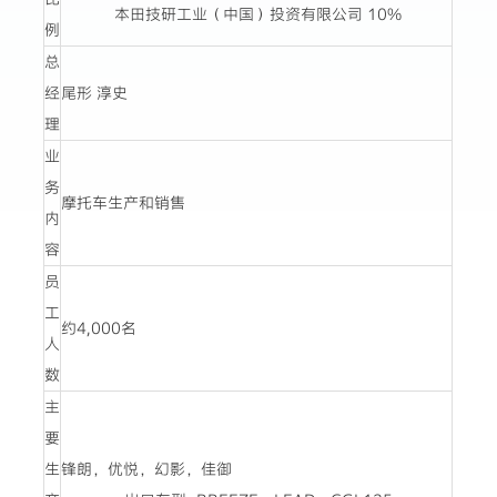
本田技研工业（中国）投资有限公司 10%
例
总
经
尾形 淳史
理
业
务
摩托车生产和销售
内
容
员
工
约4,000名
人
数
主
要
生
锋朗，优悦，幻影，佳御