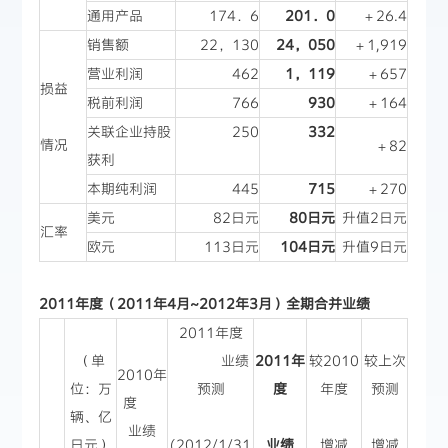
通用产品
174．6
201．0
＋26.4
销售额
22，130
24，050
＋1,919
营业利润
462
1，119
＋657
损益
税前利润
766
930
＋164
关联企业持股
250
332
情况
＋82
获利
本期纯利润
445
715
＋270
美元
82日元
80日元
升值2日元
汇率
欧元
113日元
104日元
升值9日元
2011年度（2011年4月~2012年3月）全期合并业绩
2011年度
（单
业绩
2011年
较2010
较上次
2010年
位：万
预测
度
年度
预测
度
辆、亿
业绩
日元）
(2012/1/31
业绩
增减
增减