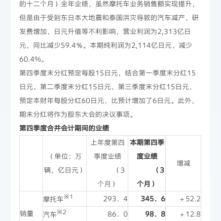
的十二个月）全年业绩，虽然摩托车业务销售额实现提升，
但是由于受到东日本大地震和泰国洪灾导致的汽车减产、研
发费增加、日元升值等不利影响，营业利润为2,313亿日
元，同比减少59.4％。本期纯利润为2,114亿日元，减少
60.4%。
第四季度末分红预定每股15日元，结合第一季度末分红15
日元、第二季度末分红15日元、第三季度末分红15日元，
预定本财年每股分红60日元，比预计增加了6日元。此外，
期末分红将作为股东大会的决议事项。
第四季度合并会计期间的业绩
上年度第四
本期第四季
（单位：万
季度业绩
度业绩
增减
辆、亿日元）
（3
（3
个月）
个月）
※1
293．4
345．6
＋52.2
摩托车
※2
销量
86．0
98．8
＋12.8
汽车