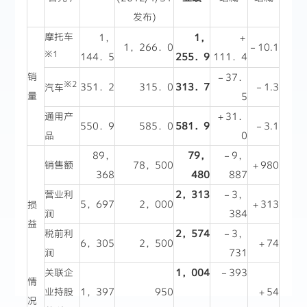
发布)
摩托车
1，
1，
＋
1，266．0
－10.1
※1
144．5
255．9
111．4
销
－37．
※2
351．2
315．0
313．7
－1.3
汽车
量
5
通用产
＋31．
550．9
585．0
581．9
－3.1
品
0
89，
79，
－9，
销售额
78，500
＋980
368
480
887
营业利
2，313
－3，
5，697
2，000
＋313
损
润
384
益
税前利
2，574
－3，
6，305
2，500
＋74
润
731
关联企
1，004
－393
情
业持股
1，397
950
＋54
况