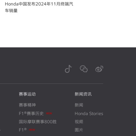
Honda中国发布2024年11月终端汽
车销量
赛事运动
新闻资讯
赛事精神
新闻
N
E
W
F1®赛事历史
Honda Stories
国际摩联赛事800胜
视频
N
E
W
+
F1®
图片