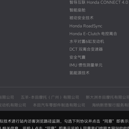
智导互联 Honda CONNECT 4.0
智能座舱
被动安全技术
Honda RoadSync
Honda E-Clutch 电控离合
水平对置6缸发动机
DCT 双离合变速器
安全气囊
IMU 惯性测量单元
氢能源技术
有限公司
五羊-本田摩托（广州）有限公司
新大洲本田摩托有限公
发动机有限公司
本田汽车零部件制造有限公司
海纳新思智行服务有
和类似技术进行站内访客浏览路径监测，勾选下列协议并点击“同意”即表
人相关信息。监护人点击“同意”即表示监护人同意我们按照本网站的的