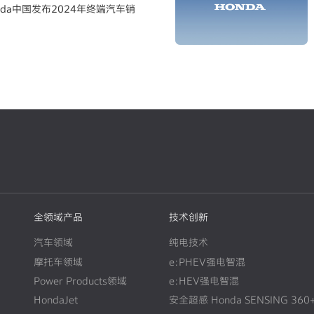
nda中国发布2024年终端汽车销
全领域产品
技术创新
汽车领域
纯电技术
摩托车领域
e:PHEV强电智混
Power Products领域
e:HEV强电智混
HondaJet
安全超感 Honda SENSING 360