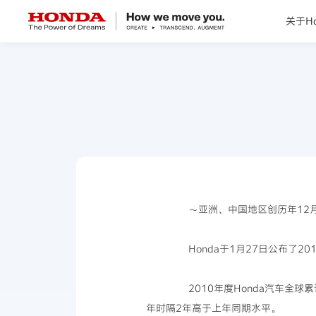
关于Ho
关于Honda
Honda纯电
全领域产品
技术创新
～亚洲、中国地区创历年12
赛事运动
Honda于1月27日公布了20
新闻资讯
2010年度Honda汽车全球累计产
年时隔2年高于上年同期水平。